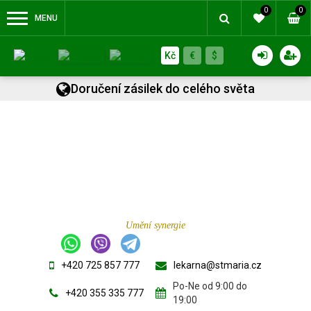
0
0
MENU
Kč
€
$
Doručení zásilek do celého světa
Umění synergie
+420 725 857 777
lekarna@stmaria.cz
Po-Ne od 9:00 do
+420 355 335 777
19:00