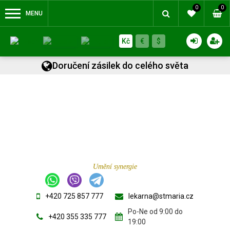
0
0
MENU
Kč
€
$
Doručení zásilek do celého světa
Umění synergie
+420 725 857 777
lekarna@stmaria.cz
Po-Ne od 9:00 do
+420 355 335 777
19:00