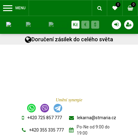
0
0
MENU
Kč
€
$
Doručení zásilek do celého světa
Umění synergie
+420 725 857 777
lekarna@stmaria.cz
Po-Ne od 9:00 do
+420 355 335 777
19:00