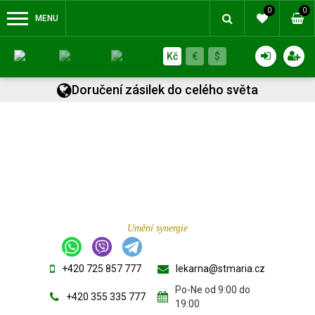
0
0
MENU
Kč
€
$
Doručení zásilek do celého světa
Umění synergie
+420 725 857 777
lekarna@stmaria.cz
Po-Ne od 9:00 do
+420 355 335 777
19:00