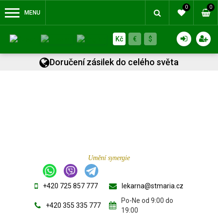
0
0
MENU
Kč
€
$
Doručení zásilek do celého světa
Umění synergie
+420 725 857 777
lekarna@stmaria.cz
Po-Ne od 9:00 do
+420 355 335 777
19:00