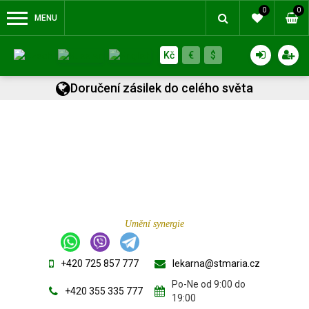
0
0
MENU
Kč
€
$
Doručení zásilek do celého světa
Umění synergie
+420 725 857 777
lekarna@stmaria.cz
Po-Ne od 9:00 do
+420 355 335 777
19:00