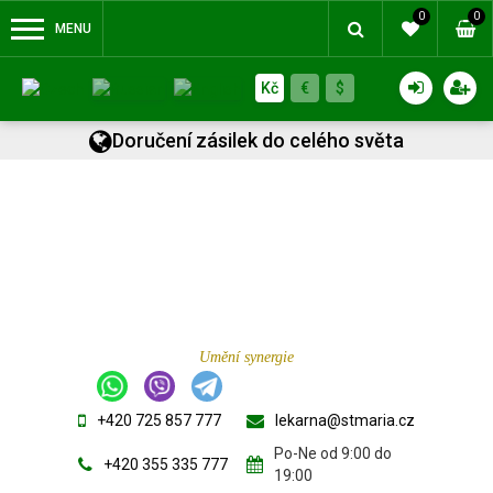
0
0
MENU
Kč
€
$
Doručení zásilek do celého světa
Umění synergie
+420 725 857 777
lekarna@stmaria.cz
Po-Ne od 9:00 do
+420 355 335 777
19:00