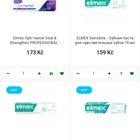
Elmex Opti-namel Seal &
ELMEX Sensitive - Зубная паста
Strengthen PROFESSIONAL -
для чувствительных зубов 75 мл
Зубная паста для защиты эмали
173 Kč
159 Kč
75 мл
ХИТ
ХИТ