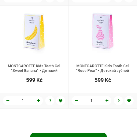
MONTCAROTTE Kids Tooth Gel
MONTCAROTTE Kids Tooth Gel
"Sweet Banana" - Детский
"Rose Pear" - Детский зубной
зубной гель "Сладкий Банан", 30
гель “Розовая Груша”, 30 мл.
599 Kč
599 Kč
мл.