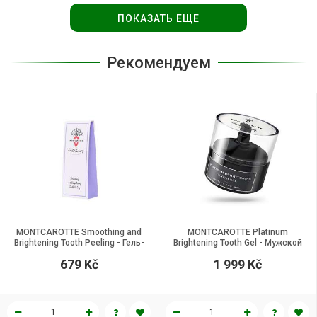
ПОКАЗАТЬ ЕЩЕ
Рекомендуем
MONTCAROTTE Smoothing and
MONTCAROTTE Platinum
Brightening Tooth Peeling - Гель-
Brightening Tooth Gel - Мужской
пилинг для зубов для
гель для зубов "Платиновое
679 Kč
1 999 Kč
выравнивания цвета и
сияние", 60 мл.
придания блеска, 30 мл.