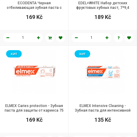
ECODENTA Черная
EDEL+WHITE Набор детских
отбеливающая зубная паста с
фруктовых зубных паст, 7*9,4
углем, 100 мл
мл.
169 Kč
189 Kč
ХИТ
ХИТ
ELMEX Caries protection - Зубная
ELMEX Intensive Cleaning -
паста для защиты от кариеса 75
Зубная паста для интенсивной
мл
очистки 50 мл
169 Kč
135 Kč