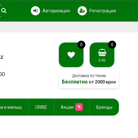
Авторизация
Регистрация
0
0
cz
0 Kč
00
Доставка по Чехии
Бесплатно
от 2000 крон
а и малыш
ORIBE
Акции
Бренды