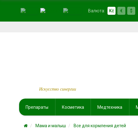
Валюта:
Kč
€
$
Искусство синергии
Препараты
Косметика
Медтехника
Мама и малыш
Все для кормления детей