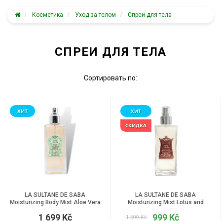
Косметика
Уход за телом
Спреи для тела
СПРЕИ ДЛЯ ТЕЛА
Сортировать по:
ХИТ
ХИТ
СКИДКА
LA SULTANE DE SABA
LA SULTANE DE SABA
Moisturizing Body Mist Aloe Vera
Moisturizing Mist Lotus and
and Tiare Flowers Fragrance -
Frangipani Flower Fragrance -
1 699 Kč
999 Kč
Парфюмерный лосьон-спрей,
Парфюмерный лосьон-спрей,
1 699 Kč