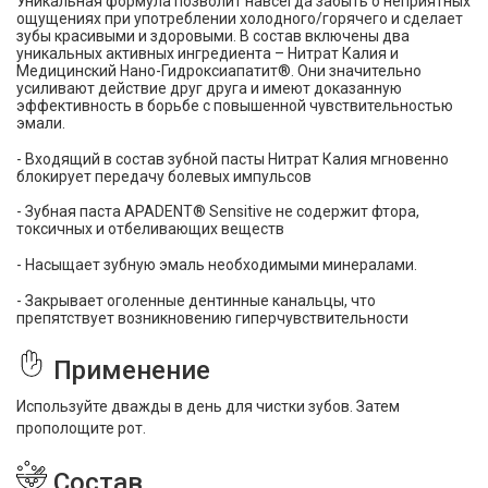
Уникальная формула позволит навсегда забыть о неприятных
ощущениях при употреблении холодного/горячего и сделает
зубы красивыми и здоровыми. В состав включены два
уникальных активных ингредиента – Нитрат Калия и
Медицинский Нано-Гидроксиапатит
®
. Они значительно
усиливают действие друг друга и имеют доказанную
эффективность в борьбе с повышенной чувствительностью
эмали.
- Входящий в состав зубной пасты Нитрат Калия мгновенно
блокирует передачу болевых импульсов
- Зубная паста
APADENT
®
Sensitive
не содержит фтора,
токсичных и отбеливающих веществ
- Насыщает зубную эмаль необходимыми минералами.
- Закрывает оголенные дентинные канальцы, что
препятствует возникновению гиперчувствительности
Применение
Используйте дважды в день для чистки зубов. Затем
прополощите рот.
Состав