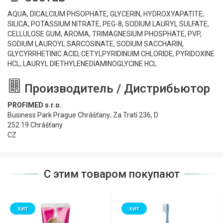
AQUA, DICALCIUM PHSOPHATE, GLYCERIN, HYDROXYAPATITE,
SILICA, POTASSIUM NITRATE, PEG-8, SODIUM LAURYL SULFATE,
CELLULOSE GUM, AROMA, TRIMAGNESIUM PHOSPHATE, PVP,
SODIUM LAUROYL SARCOSINATE, SODIUM SACCHARIN,
GLYCYRRHETINIC ACID, CETYLPYRIDINUIM CHLORIDE, PYRIDOXINE
HCL, LAURYL DIETHYLENEDIAMINOGLYCINE HCL
Производитель / Дистрибьютор
PROFIMED s.r.o.
Business Park Prague Chrášťany; Za Tratí 236, D
252 19 Chrášťany
CZ
С этим товаром покупают
ХИТ
ХИТ