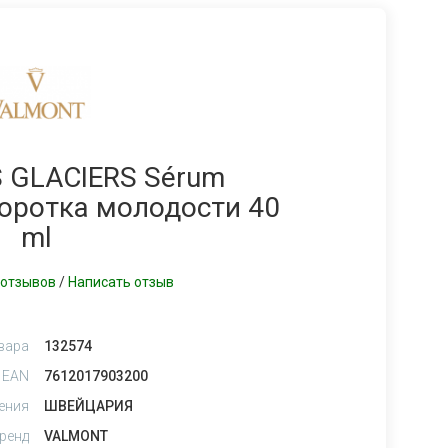
ES GLACIERS Sérum
воротка молодости 40
ml
 отзывов
/
Написать отзыв
вара
132574
 EAN
7612017903200
ения
ШВЕЙЦАРИЯ
ренд
VALMONT