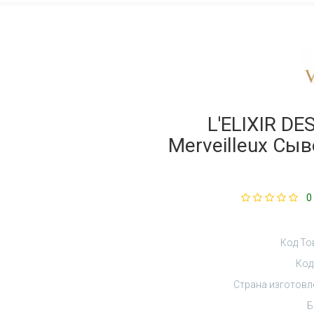
L'ELIXIR D
Merveilleux Cы
0
Код То
Код
Страна изготовл
Б