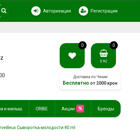
Авторизация
Регистрация
0
0
cz
0 Kč
00
Доставка по Чехии
Бесплатно
от 2000 крон
а и малыш
ORIBE
Акции
Бренды
rveilleux Cыворотка молодости 40 ml