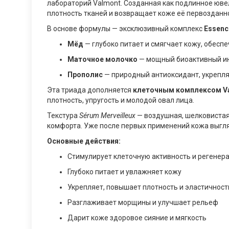
лабораторий Valmont. Созданная как подлинное юве
плотность тканей и возвращает коже её первозданн
В основе формулы — эксклюзивный комплекс
Essenc
Мёд
— глубоко питает и смягчает кожу, обеспе
Маточное молочко
— мощный биоактивный ин
Прополис
— природный антиоксидант, укрепл
Эта триада дополняется
клеточным комплексом Val
плотность, упругость и молодой овал лица.
Текстура
Sérum Merveilleux
— воздушная, шелковистая
комфорта. Уже после первых применений кожа выгл
Основные действия:
Стимулирует клеточную активность и регенер
Глубоко питает и увлажняет кожу
Укрепляет, повышает плотность и эластичност
Разглаживает морщины и улучшает рельеф
Дарит коже здоровое сияние и мягкость