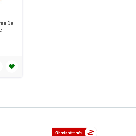
ème De
 -
цом, 50