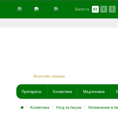
Валюта:
Kč
€
$
Искусство синергии
Препараты
Косметика
Медтехника
Косметика
Уход за лицом
Увлажнение и п