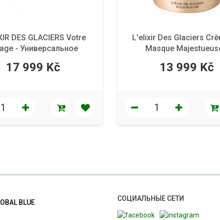
IXIR DES GLACIERS Votre
L'elixir Des Glaciers Cr
sage - Универсальное
Masque Majestueuse
озрастное средство для
Питательный уход за ли
17 999 Kč
13 999 Kč
лица, 50 мл.
мл
СОЦИАЛЬНЫЕ СЕТИ
LOBAL BLUE