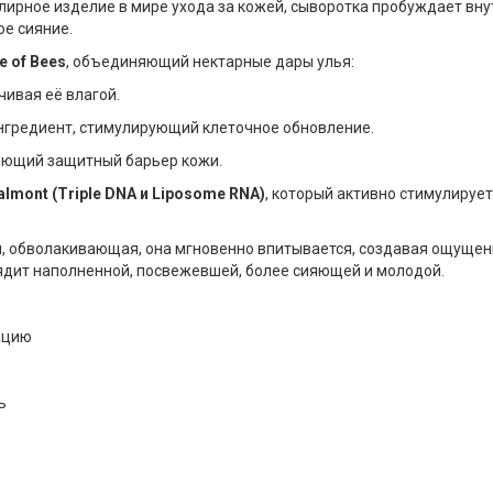
лирное изделие в мире ухода за кожей, сыворотка пробуждает вн
ое сияние.
e of Bees
, объединяющий нектарные дары улья:
чивая её влагой.
гредиент, стимулирующий клеточное обновление.
яющий защитный барьер кожи.
mont (Triple DNA и Liposome RNA)
, который активно стимулируе
, обволакивающая, она мгновенно впитывается, создавая ощущени
ядит наполненной, посвежевшей, более сияющей и молодой.
ацию
ь