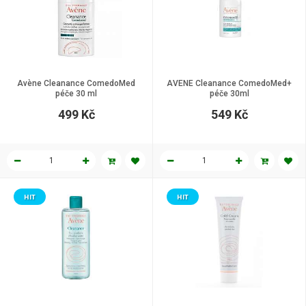
Avène Cleanance ComedoMed
AVENE Cleanance ComedoMed+
péče 30 ml
péče 30ml
499 Kč
549 Kč
HIT
HIT