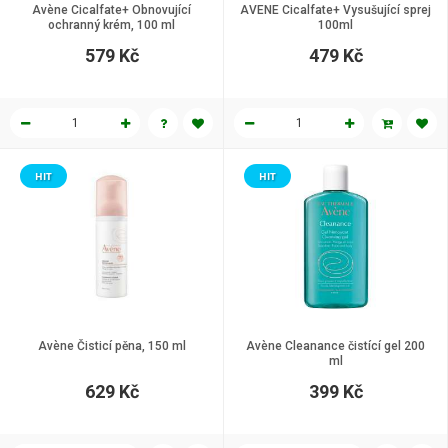
Avène Cicalfate+ Obnovující
AVENE Cicalfate+ Vysušující sprej
ochranný krém, 100 ml
100ml
579 Kč
479 Kč
HIT
HIT
Avène Čisticí pěna, 150 ml
Avène Cleanance čistící gel 200
ml
629 Kč
399 Kč