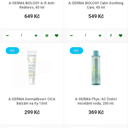
A-DERMA BIOLOGY A-R Anti-
A-DERMA BIOLOGY Calm Soothing
Redness, 40 ml
Care, 40 ml
649 Kč
549 Kč
HIT
HIT
A-DERMA Dermalibour+ CICA
A-DERMA Phys-AC Čistící
Balzám na rty 15ml
micelární voda, 200 ml.
299 Kč
369 Kč