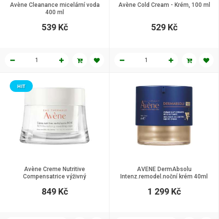
Avène Cleanance micelární voda
Avène Cold Cream - Krém, 100 ml
400 ml
539 Kč
529 Kč
HIT
Avène Creme Nutritive
AVENE DermAbsolu
Compensatrice výživný
Intenz.remodel.noční krém 40ml
kompenzační krém 50 ml
849 Kč
1 299 Kč