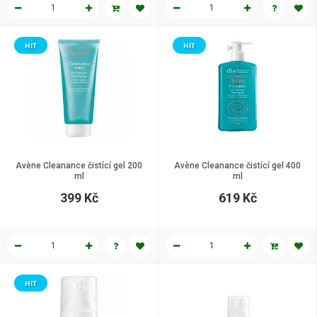
HIT
HIT
Avène Cleanance čistící gel 200
Avène Cleanance čistící gel 400
ml
ml
399 Kč
619 Kč
HIT