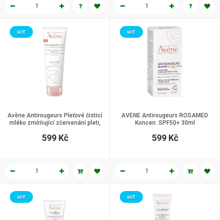
HIT
HIT
Avène Antirougeurs Pleťové čisticí
AVENE Antirougeurs ROSAMED
mléko zmírňující zčervenání pleti,
Koncen. SPF50+ 30ml
200 ml
599 Kč
599 Kč
HIT
HIT