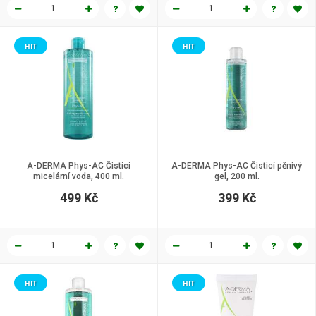
HIT
HIT
A-DERMA Phys-AC Čistící
A-DERMA Phys-AC Čisticí pěnivý
micelární voda, 400 ml.
gel, 200 ml.
499 Kč
399 Kč
HIT
HIT