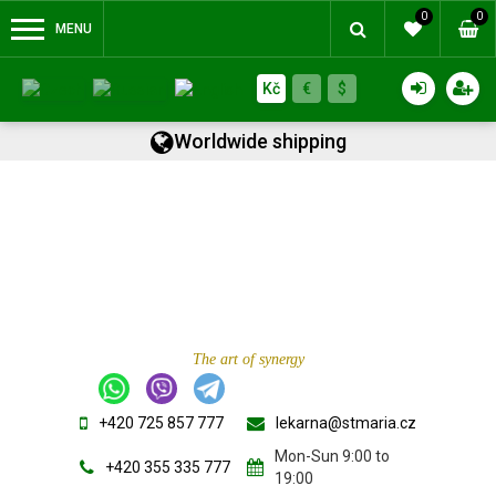
0
0
MENU
Kč
€
$
Worldwide shipping
The art of synergy
+420 725 857 777
lekarna@stmaria.cz
Mon-Sun 9:00 to
+420 355 335 777
19:00