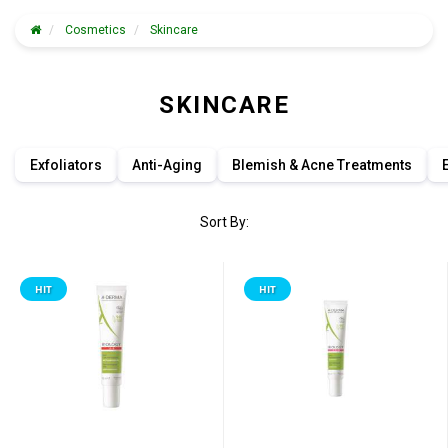
Cosmetics
Skincare
SKINCARE
Exfoliators
Anti-Aging
Blemish & Acne Treatments
Sort By:
HIT
HIT