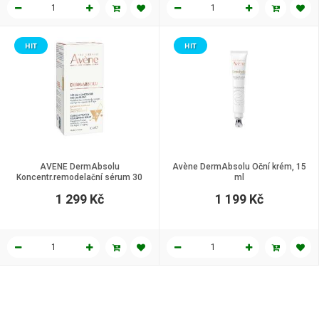
HIT
HIT
AVENE DermAbsolu
Avène DermAbsolu Oční krém, 15
Koncentr.remodelační sérum 30
ml
ml
1 299 Kč
1 199 Kč