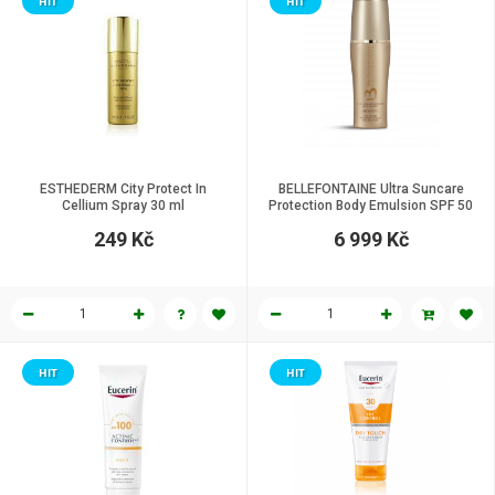
HIT
HIT
ESTHEDERM City Protect In
BELLEFONTAINE Ultra Suncare
Cellium Spray 30 ml
Protection Body Emulsion SPF 50
150 ml
249 Kč
6 999 Kč
HIT
HIT