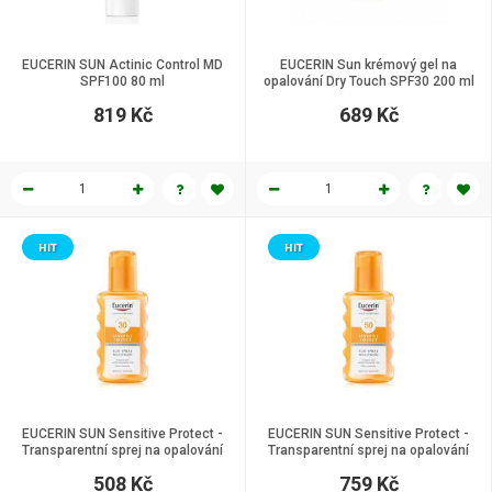
EUCERIN SUN Actinic Control MD
EUCERIN Sun krémový gel na
SPF100 80 ml
opalování Dry Touch SPF30 200 ml
819 Kč
689 Kč
HIT
HIT
EUCERIN SUN Sensitive Protect -
EUCERIN SUN Sensitive Protect -
Transparentní sprej na opalování
Transparentní sprej na opalování
SPF 30, 200 ml
SPF 50, 200 ml
508 Kč
759 Kč