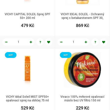
VICHY CAPITAL SOLEIL Sprej SPF
VICHY IDEAL SOLEIL - Ochranný
50+ 200 ml
sprej s betakarotenem SPF 30,
200 ml.
479 Kč
869 Kč
HIT
HIT
VICHY Idéal Soleil MIST SPF50+
Vivaco 100% mrkvové opalovací
opalovací sprej na obličej 75 ml
máslo bez UV filtrů 150 ml
529 Kč
229 Kč