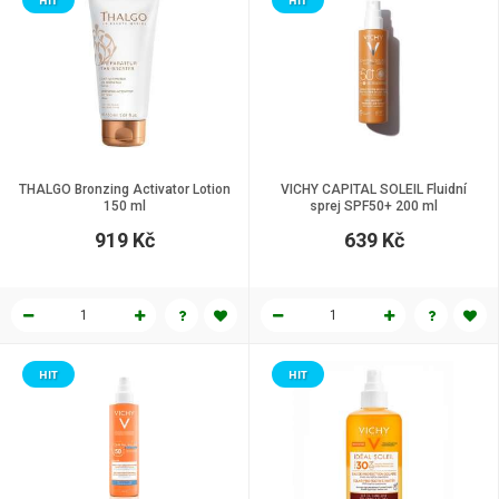
HIT
HIT
THALGO Bronzing Activator Lotion
VICHY CAPITAL SOLEIL Fluidní
150 ml
sprej SPF50+ 200 ml
919 Kč
639 Kč
HIT
HIT