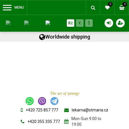
0
0
MENU
Kč
€
$
Worldwide shipping
The art of synergy
+420 725 857 777
lekarna@stmaria.cz
Mon-Sun 9:00 to
+420 355 335 777
19:00