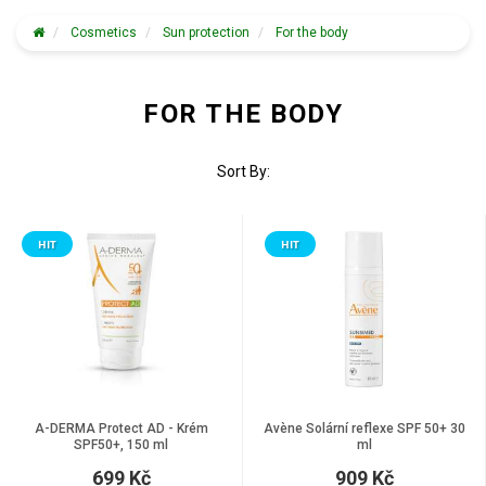
Cosmetics
Sun protection
For the body
FOR THE BODY
Sort By:
HIT
HIT
A-DERMA Protect AD - Krém
Avène Solární reflexe SPF 50+ 30
SPF50+, 150 ml
ml
699 Kč
909 Kč