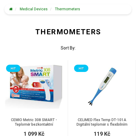
Medical Devices
Thermometers
THERMOMETERS
Sort By:
HIT
HIT
CEMIO Metric 308 SMART -
CELIMED Flex Temp DT-101A
Teploměr bezkontaktní
Digitální teploměr s flexibilním
hrotem
1 099 Kč
119 Kč