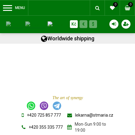
0
0
MENU
Kč
€
$
Worldwide shipping
The art of synergy
+420 725 857 777
lekarna@stmaria.cz
Mon-Sun 9:00 to
+420 355 335 777
19:00