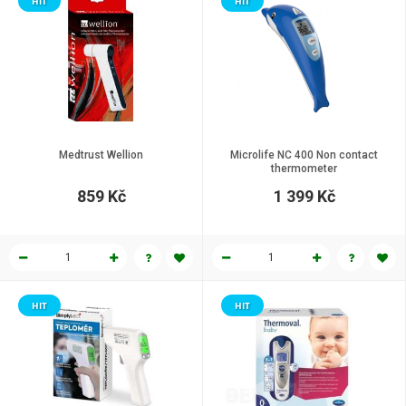
HIT
HIT
Medtrust Wellion
Microlife NC 400 Non contact
thermometer
859 Kč
1 399 Kč
HIT
HIT