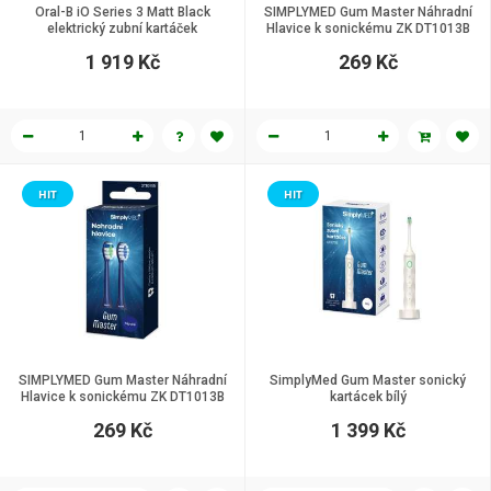
Oral-B iO Series 3 Matt Black
SIMPLYMED Gum Master Náhradní
elektrický zubní kartáček
Hlavice k sonickému ZK DT1013B
Bílý
1 919 Kč
269 Kč
HIT
HIT
SIMPLYMED Gum Master Náhradní
SimplyMed Gum Master sonický
Hlavice k sonickému ZK DT1013B
kartácek bílý
Modrý
269 Kč
1 399 Kč