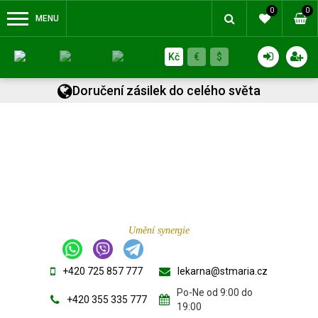
0
0
MENU
Kč
€
$
Doručení zásilek do celého světa
Umění synergie
+420 725 857 777
lekarna@stmaria.cz
Po-Ne od 9:00 do
+420 355 335 777
19:00