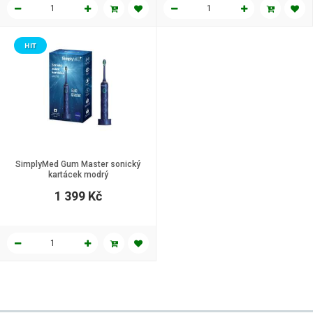
HIT
SimplyMed Gum Master sonický
kartácek modrý
1 399 Kč