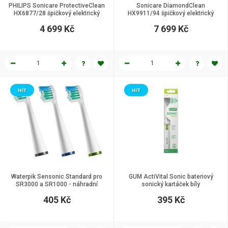
PHILIPS Sonicare ProtectiveClean
Sonicare DiamondClean
HX6877/28 špičkový elektrický
HX9911/94 špičkový elektrický
kartáček
kartáček
4 699 Kč
7 699 Kč
HIT
HIT
Waterpik Sensonic Standard pro
GUM ActiVital Sonic bateriový
SR3000 a SR1000 - náhradní
sonický kartáček bíly
hlavice, 3 ks
405 Kč
395 Kč