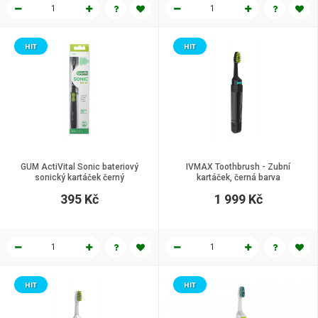
HIT
HIT
GUM ActiVital Sonic bateriový
IVMAX Toothbrush - Zubní
sonický kartáček černý
kartáček, černá barva
395 Kč
1 999 Kč
HIT
HIT