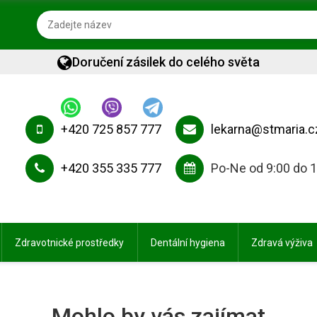
Doručení zásilek do celého světa
+420 725 857 777
lekarna@stmaria.c
+420 355 335 777
Po-Ne od 9:00 do 
Zdravotnické prostředky
Dentální hygiena
Zdravá výživa
Mohlo by vás zajímat