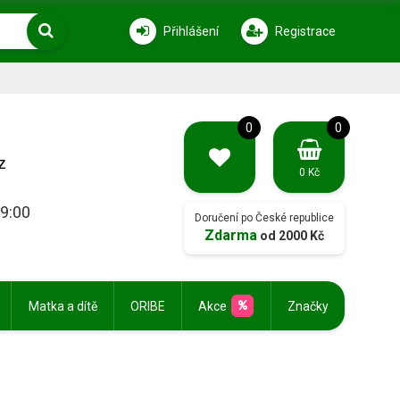
Přihlášení
Registrace
0
0
z
0 Kč
19:00
Doručení po České republice
Zdarma
od 2000 Kč
Matka a dítě
ORIBE
Akce
Značky