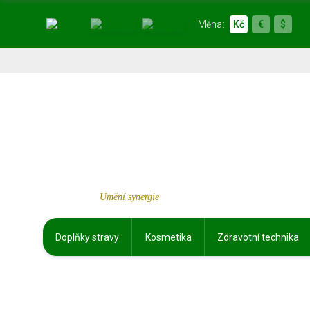
Měna:
Kč
€
$
Umění synergie
Doplňky stravy
Kosmetika
Zdravotní technika