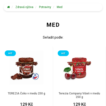
Zdravá výživa
Potraviny
Med
MED
Seřadit podle:
HIT
HIT
TEREZIA Čoko v medu 250 g
Terezia Company Višeň v medu
250 g
129 Kč
129 Kč