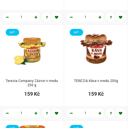
HIT
HIT
Terezia Company Zázvor v medu
TEREZIA Káva v medu 250g
250 g
159 Kč
159 Kč