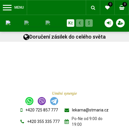
0
0
MENU
Kč
€
$
Doručení zásilek do celého světa
Umění synergie
+420 725 857 777
lekarna@stmaria.cz
Po-Ne od 9:00 do
+420 355 335 777
19:00