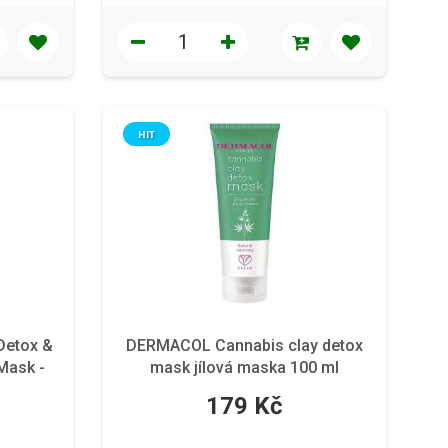
HIT
Detox &
DERMACOL Cannabis clay detox
 Mask -
mask jílová maska 100 ml
150 ml
179 Kč