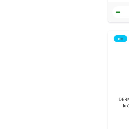
HIT
DERM
kr