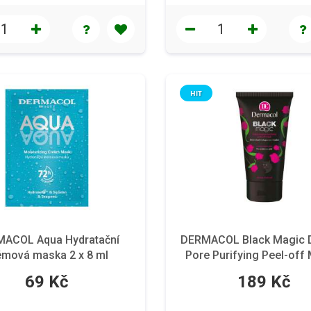
HIT
ACOL Aqua Hydratační
DERMACOL Black Magic 
émová maska 2 x 8 ml
Pore Purifying Peel-off
Černá slupovací maska, 
69 Kč
189 Kč