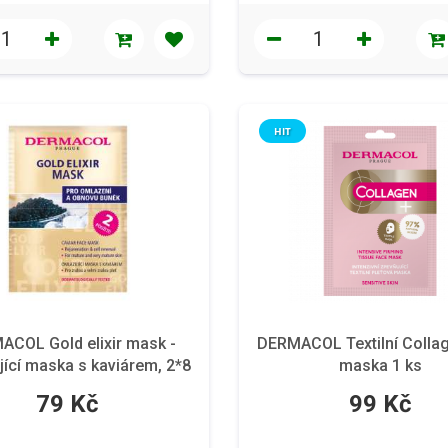
HIT
COL Gold elixir mask -
DERMACOL Textilní Collag
ící maska s kaviárem, 2*8
maska 1 ks
ml
79 Kč
99 Kč