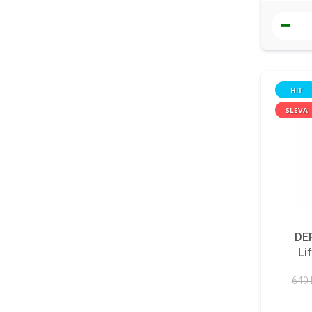
HIT
SLEVA
DER
Li
649 