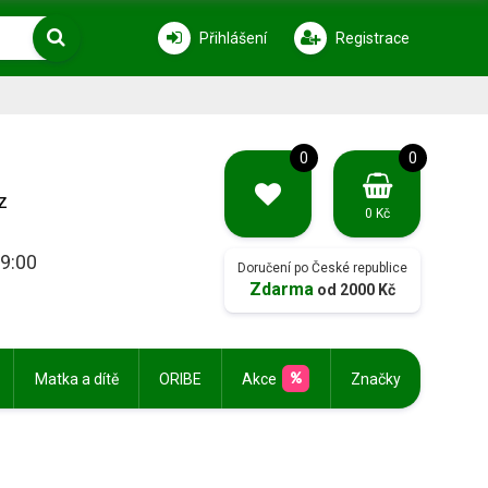
Přihlášení
Registrace
0
0
z
0 Kč
19:00
Doručení po České republice
Zdarma
od 2000 Kč
Matka a dítě
ORIBE
Akce
Značky