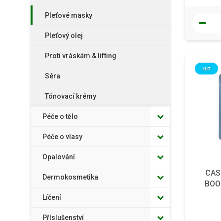
Pleťové masky
Pleťový olej
Proti vráskám & lifting
HIT
Séra
Tónovací krémy
Péče o tělo
Péče o vlasy
Opalování
CAS
Dermokosmetika
BOO
m
Líčení
Příslušenství