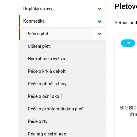
Pleťov
Doplňky stravy
Kosmetika
Seřadit pod
Péče o pleť
HIT
Čištění pleti
Hydratace a výživa
Péče o krk & dekolt
Péče o obočí a řasy
Péče o oční okolí
BIO BI
Péče o problematickou pleť
lif
Péče o rty
Peeling a exfoliace