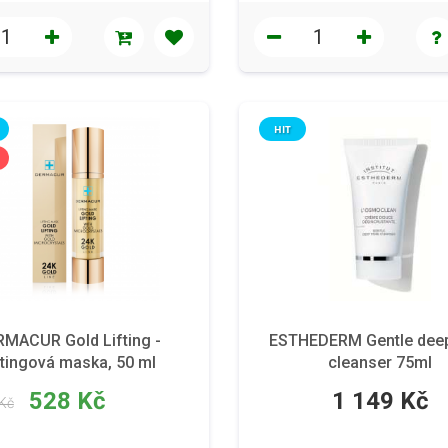
HIT
MACUR Gold Lifting -
ESTHEDERM Gentle dee
ftingová maska, 50 ml
cleanser 75ml
528 Kč
1 149 Kč
Kč