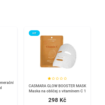
HIT
enerační
CASMARA GLOW BOOSTER MASK
ml
Maska na obličej s vitamínem C 1
ks
298 Kč