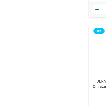
HIT
DERMA
Omlazuj