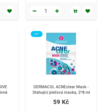
HIT
SIVE
DERMACOL ACNEclear Mask -
ivně
Stahující pleťová maska, 2*8 ml
, 1 ks
59 Kč