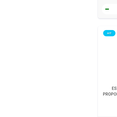
HIT
ES
PROPOL