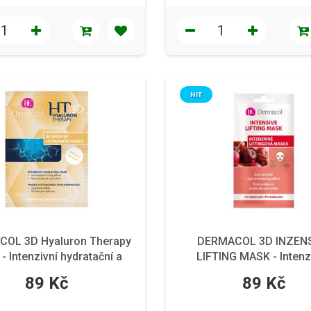
HIT
OL 3D Hyaluron Therapy
DERMACOL 3D INZEN
- Intenzivní hydratační a
LIFTING MASK - Intenz
odelační maska, 2*8 ml
liftingová textilní maska
89 Kč
89 Kč