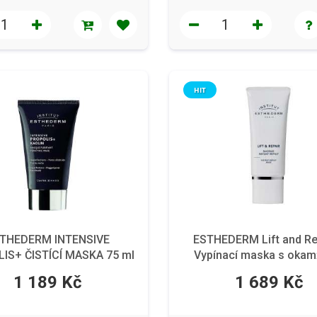
HIT
THEDERM INTENSIVE
ESTHEDERM Lift and Rep
IS+ ČISTÍCÍ MASKA 75 ml
Vypínací maska s okam
efektem, 50 ml
1 189 Kč
1 689 Kč