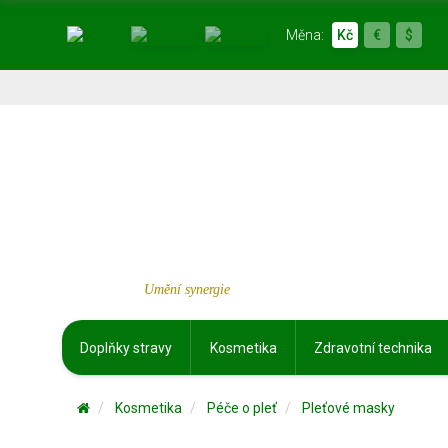
Měna:
Kč
€
$
Umění synergie
Doplňky stravy
Kosmetika
Zdravotní technika
Kosmetika
Péče o pleť
Pleťové masky