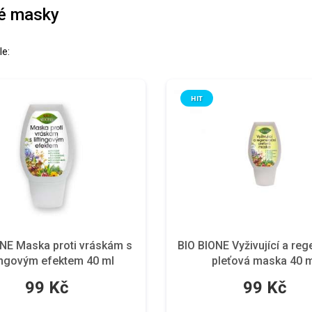
é masky
le:
HIT
ONE Maska proti vráskám s
BIO BIONE Vyživující a reg
tingovým efektem 40 ml
pleťová maska 40 
99 Kč
99 Kč