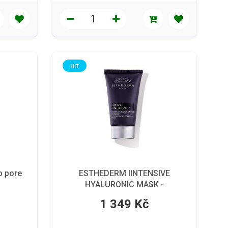
HIT
p pore
ESTHEDERM IINTENSIVE
HYALURONIC MASK -
Koncentrovaná maska, 75 ml
1 349 Kč