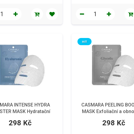
HIT
MARA INTENSE HYDRA
CASMARA PEELING BO
STER MASK Hydratační
MASK Exfoliační a obno
aska na obličej 1 ks
maska na obličej 1 
298 Kč
298 Kč