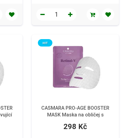
HIT
OSTER
CASMARA PRO-AGE BOOSTER
vující
MASK Maska na obličej s
ks
rostlinným retinolem 1 ks
298 Kč