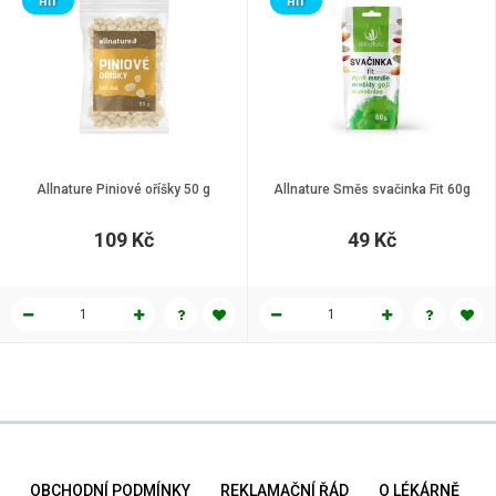
HIT
HIT
Allnature Piniové oříšky 50 g
Allnature Směs svačinka Fit 60g
109 Kč
49 Kč
OBCHODNÍ PODMÍNKY
REKLAMAČNÍ ŘÁD
O LÉKÁRNĚ