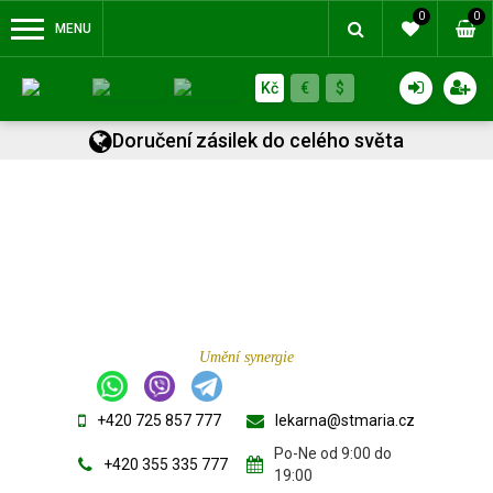
0
0
MENU
Kč
€
$
Doručení zásilek do celého světa
Umění synergie
+420 725 857 777
lekarna@stmaria.cz
Po-Ne od 9:00 do
+420 355 335 777
19:00