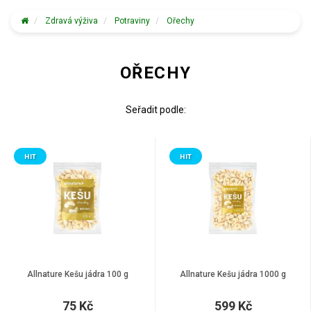
Zdravá výživa
Potraviny
Ořechy
OŘECHY
Seřadit podle:
HIT
HIT
Allnature Kešu jádra 100 g
Allnature Kešu jádra 1000 g
75 Kč
599 Kč