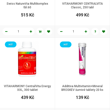
Swiss NatureVia Multikomplex
VITAHARMONY CENTRALVITA
tbl.60
Classic, 250 tabl
515 Kč
499 Kč
HIT
HIT
VITAHARMONY CentralVita Energy
Additiva Multivitamin+Mineral
XXL, 300 tablet
BROSKEV šumivé tablety 20 ks
439 Kč
139 Kč