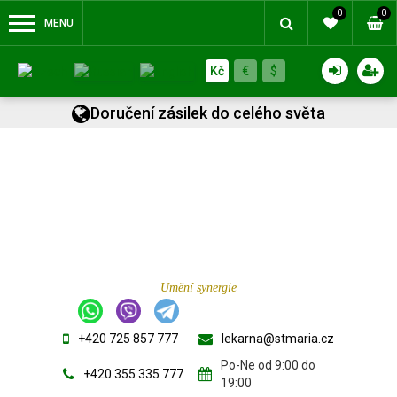
0
0
MENU
Kč
€
$
Doručení zásilek do celého světa
Umění synergie
+420 725 857 777
lekarna@stmaria.cz
Po-Ne od 9:00 do
+420 355 335 777
19:00