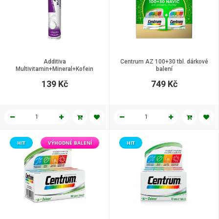
Additiva
Centrum AZ 100+30 tbl. dárkové
Multivitamin+Mineral+Kofein
balení
ANANAS šumivé tablety 20 ks
139 Kč
749 Kč
HIT
VÝHODNÉ BALENÍ
HIT