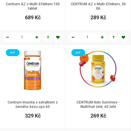
Centrum AZ s Multi-Efektem 100
CENTRUM AZ s Multi-Efektem, 30
tablet
tbl
689 Kč
289 Kč
HIT
HIT
Centrum Imunita s extraktem z
CENTRUM Kids Gummies -
černého bezu cps.60
Multifruit želé, 60 želé
329 Kč
269 Kč