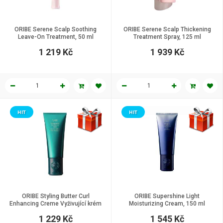
ORIBE Serene Scalp Soothing
ORIBE Serene Scalp Thickening
Leave-On Treatment, 50 ml
Treatment Spray, 125 ml
1 219 Kč
1 939 Kč
HIT
HIT
ORIBE Styling Butter Curl
ORIBE Supershine Light
Enhancing Creme Vyživující krém
Moisturizing Cream, 150 ml
pro definici kudrlin, 200 ml
1 229 Kč
1 545 Kč