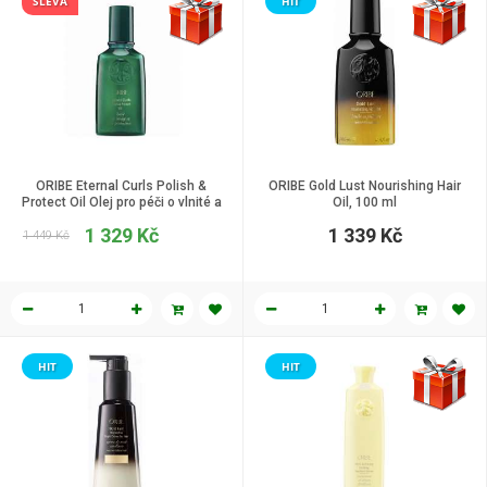
SLEVA
HIT
ORIBE Eternal Curls Polish &
ORIBE Gold Lust Nourishing Hair
Protect Oil Olej pro péči o vlnité a
Oil, 100 ml
kudrnaté vlasy 100 ml
1 329 Kč
1 339 Kč
1 449 Kč
HIT
HIT