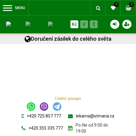
0
0
MENU
Kč
€
$
Doručení zásilek do celého světa
Umění synergie
+420 725 857 777
lekarna@stmaria.cz
Po-Ne od 9:00 do
+420 355 335 777
19:00