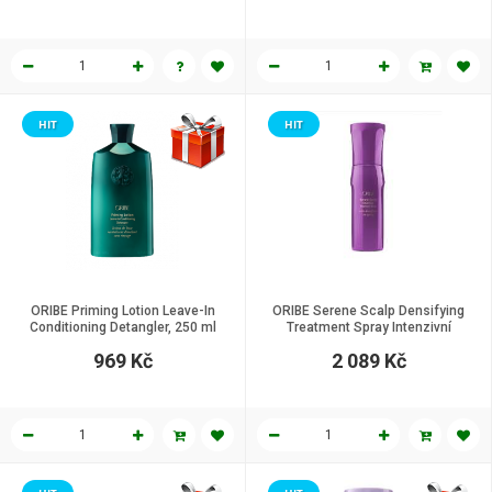
HIT
HIT
ORIBE Priming Lotion Leave-In
ORIBE Serene Scalp Densifying
Conditioning Detangler, 250 ml
Treatment Spray Intenzivní
posilující sprej pro pokožku hlavy a
969 Kč
2 089 Kč
hustotu vlasů 125 ml