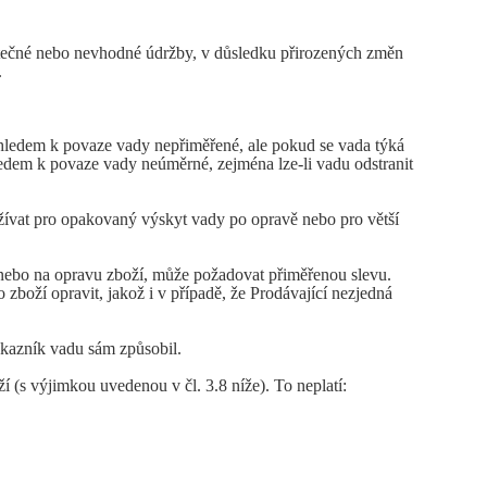
atečné nebo nevhodné údržby, v důsledku přirozených změn
.
zhledem k povaze vady nepřiměřené, ale pokud se vada týká
ledem k povaze vady neúměrné, zejména lze-li vadu odstranit
ívat pro opakovaný výskyt vady po opravě nebo pro větší
nebo na opravu zboží, může požadovat přiměřenou slevu.
boží opravit, jakož i v případě, že Prodávající nezjedná
ákazník vadu sám způsobil.
í (s výjimkou uvedenou v čl. 3.8 níže). To neplatí: