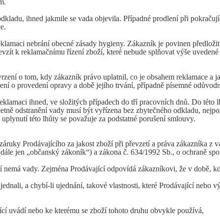
em.
ladu, ihned jakmile se vada objevila. Případné prodlení při pokračují
ce.
klamaci nebrání obecné zásady hygieny. Zákazník je povinen předložit 
evzít k reklamačnímu řízení zboží, které nebude splňovat výše uveden
zení o tom, kdy zákazník právo uplatnil, co je obsahem reklamace a ja
zení o provedení opravy a době jejího trvání, případně písemné odůvod
lamaci ihned, ve složitých případech do tří pracovních dnů. Do této 
tně odstranění vady musí být vyřízena bez zbytečného odkladu, nejpoz
 uplynutí této lhůty se považuje za podstatné porušení smlouvy.
ruky Prodávajícího za jakost zboží při převzetí a práva zákazníka z v
dále jen „občanský zákoník“) a zákona č. 634/1992 Sb., o ochraně spotř
í nemá vady. Zejména Prodávající odpovídá zákazníkovi, že v době, k
dnali, a chybí-li ujednání, takové vlastnosti, které Prodávající nebo 
ící uvádí nebo ke kterému se zboží tohoto druhu obvykle používá,