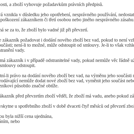
sti, a zboží vyhovuje požadavkům právních předpisů.
á vznikla v důsledku jeho opotřebení, nesprávného používání, nedost
v poškození zákazníkem či třetí osobou nebo jiného nesprávného zásahu
 se za to, že zboží bylo vadné již při převzetí.
e zákazník požadovat i dodání nového zboží bez vad, pokud to není v
části; není-li to možné, může odstoupit od smlouvy. Je-li to však vzh
stranění vady.
 zákazník i v případě odstranitelné vady, pokud nemůže věc řádně už
 smlouvy odstoupit.
í-li právo na dodání nového zboží bez vad, na výměnu jeho součásti 
odávající nemůže dodat nové zboží bez vad, vyměnit jeho součást nebo z
zníkovi působilo značné obtíže.
kazník před převzetím zboží věděl, že zboží má vadu, anebo pokud z
kytne u spotřebního zboží v době dvaceti čtyř měsíců od převzetí zbož
u byla nižší cena ujednána,
áním, nebo