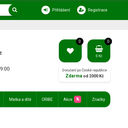
Přihlášení
Registrace
0
0
z
0 Kč
19:00
Doručení po České republice
Zdarma
od 2000 Kč
Matka a dítě
ORIBE
Akce
Značky