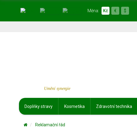
Měna:
Kč
€
$
Umění synergie
Doplňky stravy
Kosmetika
Zdravotní technika
Reklamační řád