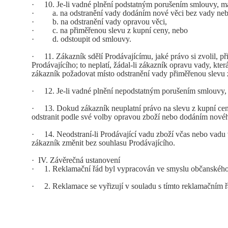
·
10. Je-li vadné plnění podstatným porušením smlouvy, m
·
a. na odstranění vady dodáním nové věci bez vady nebo
·
b. na odstranění vady opravou věci,
·
c. na přiměřenou slevu z kupní ceny, nebo
·
d. odstoupit od smlouvy.
·
11. Zákazník sdělí Prodávajícímu, jaké právo si zvolil, 
Prodávajícího; to neplatí, žádal-li zákazník opravu vady, kte
zákazník požadovat místo odstranění vady přiměřenou slevu z
·
12. Je-li vadné plnění nepodstatným porušením smlouvy, m
·
13. Dokud zákazník neuplatní právo na slevu z kupní ceny 
odstranit podle své volby opravou zboží nebo dodáním nové
·
14. Neodstraní-li Prodávající vadu zboží včas nebo vadu 
zákazník změnit bez souhlasu Prodávajícího.
·
IV. Závěrečná ustanovení
·
1. Reklamační řád byl vypracován ve smyslu občanského z
·
2. Reklamace se vyřizují v souladu s tímto reklamačním ř