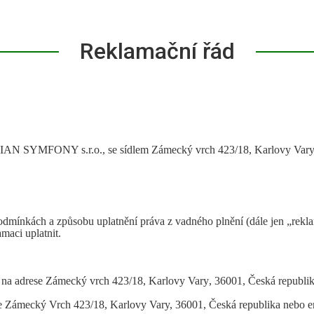
Reklamační řád
AN SYMFONY s.r.o.
, se sídlem
Zámecký vrch 423
/18,
Karlovy
Var
dmínkách a způsobu uplatnění práva z vadného plnění (dále jen „rekl
amaci uplatnit.
 na adrese Zámecký vrch 423
/18,
Karlovy
Vary
, 36001,
Česká republi
e Zámecký Vrch 423/18, Karlovy Vary, 36001, Česká republika nebo 