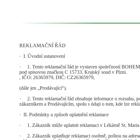
REKLAMAČNÍ ŘÁD
·
I. Úvodní ustanovení
·
1. Tento reklamační řád je vystaven společností
BOHEMI
pod spisovou značkou C 15733, Krajský soud v Plzni.
, IČO:
26365979
, DIČ:
CZ26365979
,
(dále jen „Prodávající“).
·
2. Tento reklamační řád obsahuje informace o rozsahu, po
zákazníkem a Prodávajícím, spolu s údaji o tom, kde lze rekl
·
II. Podmínky a způsob uplatnění reklamace
·
1.
Z
á
kazn
í
k
m
ůž
e
uplatnit
reklamaci
v
Lékárně St. Maria
·
2. Zákazník uplatňuje reklamaci osobně, poštou na adres