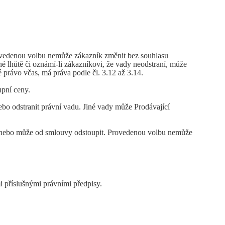
ovedenou volbu nemůže zákazník změnit bez souhlasu
ené lhůtě či oznámí-li zákazníkovi, že vady neodstraní, může
 právo včas, má práva podle čl. 3.12 až 3.14.
upní ceny.
o odstranit právní vadu. Jiné vady může Prodávající
 anebo může od smlouvy odstoupit. Provedenou volbu nemůže
 příslušnými právními předpisy.