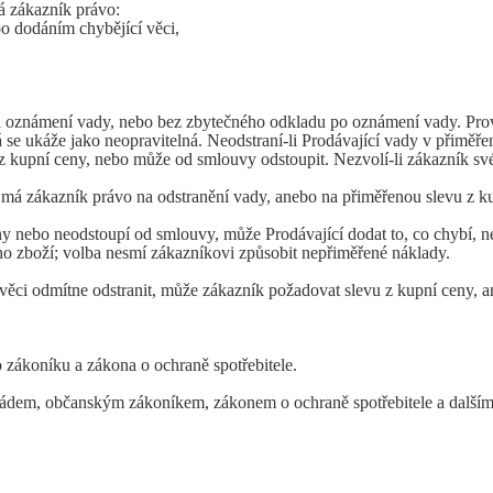
á zákazník právo:
 dodáním chybějící věci,
při oznámení vady, nebo bez zbytečného odkladu po oznámení vady. Pr
rá se ukáže jako neopravitelná. Neodstraní-li Prodávající vady v přiměř
 kupní ceny, nebo může od smlouvy odstoupit. Nezvolí-li zákazník své
á zákazník právo na odstranění vady, anebo na přiměřenou slevu z k
nebo neodstoupí od smlouvy, může Prodávající dodat to, co chybí, neb
ho zboží; volba nesmí zákazníkovi způsobit nepřiměřené náklady.
věci odmítne odstranit, může zákazník požadovat slevu z kupní ceny,
ákoníku a zákona o ochraně spotřebitele.
ádem, občanským zákoníkem, zákonem o ochraně spotřebitele a dalšími