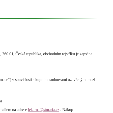
y
, 360 01,
Česká republika,
obchodním rejstříku je zapsána
amace“) v souvislosti s kupními smlouvami uzavřenými mezi
ka
emailem na adrese
lekarna@stmaria.cz
. Nákup