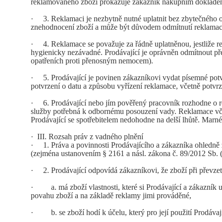
reklamovaného zboží prokazuje zákazník nákupním doklad
·
3. Reklamaci je nezbytně nutné uplatnit bez zbytečného odk
znehodnocení zboží a může být důvodem odmítnutí reklama
·
4. Reklamace se považuje za řádně uplatněnou, jestliže re
hygienicky nezávadné. Prodávající je oprávněn odmítnout př
opatřeních proti přenosným nemocem).
·
5. Prodávající je povinen zákazníkovi vydat písemné potvr
potvrzení o datu a způsobu vyřízení reklamace, včetně potvr
·
6. Prodávající nebo jím pověřený pracovník rozhodne o rek
služby potřebná k odbornému posouzení vady. Reklamace vče
Prodávající se spotřebitelem nedohodne na delší lhůtě. Marné
·
III. Rozsah práv z vadného plnění
·
1. Práva a povinnosti Prodávajícího a zákazníka ohledně zá
(zejména ustanovením § 2161 a násl. zákona č. 89/2012 Sb. (
·
2. Prodávající odpovídá zákazníkovi, že zboží při převzet
·
a. má zboží vlastnosti, které si Prodávající a zákazník uje
povahu zboží a na základě reklamy jimi prováděné,
·
b. se zboží hodí k účelu, který pro její použití Prodávaj