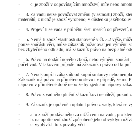
·
c. je zboží v odpovídajícím množství, míře nebo hmotno
·
3. Za vadu nelze považovat změnu (vlastnosti) zboží, kter
materiálů, z nichž je zboží vyrobeno, v důsledku jakéhokoli
·
4. Projeví-li se vada v průběhu šesti měsíců od převzetí, má
·
5. Nemá-li zboží vlastnosti stanovené v čl. 3.2 výše, můž
pouze součásti věci, může zákazník požadovat jen výměnu sou
bez zbytečného odkladu, má zákazník právo na bezplatné od
·
6. Právo na dodání nového zboží, nebo výměnu součásti má
počet vad. V takovém případě má zákazník i právo od kupní
·
7. Neodstoupí-li zákazník od kupní smlouvy nebo neuplatn
Zákazník má právo na přiměřenou slevu i v případě, že mu Pr
nápravu v přiměřené době nebo že by zjednání nápravy záka
·
8. Právo z vadného plnění zákazníkovi nenáleží, pokud zá
·
9. Zákazník je oprávněn uplatnit právo z vady, která se vys
·
a. u zboží prodávaného za nižší cenu na vadu, pro ktero
·
b. na opotřebení zboží způsobené jeho obvyklým užív
·
c. vyplývá-li to z povahy věci.