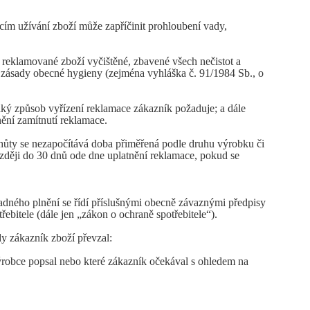
cím užívání zboží může zapříčinit prohloubení vady,
reklamované zboží vyčištěné, zbavené všech nečistot a
é zásady obecné hygieny (zejména vyhláška č. 91/1984 Sb., o
ký způsob vyřízení reklamace zákazník požaduje; a dále
nění zamítnutí reklamace.
lhůty se nezapočítává doba přiměřená podle druhu výrobku či
ději do 30 dnů ode dne uplatnění reklamace, pokud se
adného plnění se řídí příslušnými obecně závaznými předpisy
ebitele (dále jen „zákon o ochraně spotřebitele“).
dy zákazník zboží převzal:
výrobce popsal nebo které zákazník očekával s ohledem na