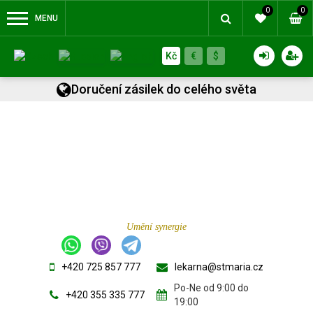
0
0
MENU
Kč
€
$
Doručení zásilek do celého světa
Umění synergie
+420 725 857 777
lekarna@stmaria.cz
Po-Ne od 9:00 do
+420 355 335 777
19:00