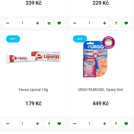
339 Kč
229 Kč
HIT
HIT
Favea Liporal 10g
URGO FILMOGEL Opary 3ml
179 Kč
449 Kč