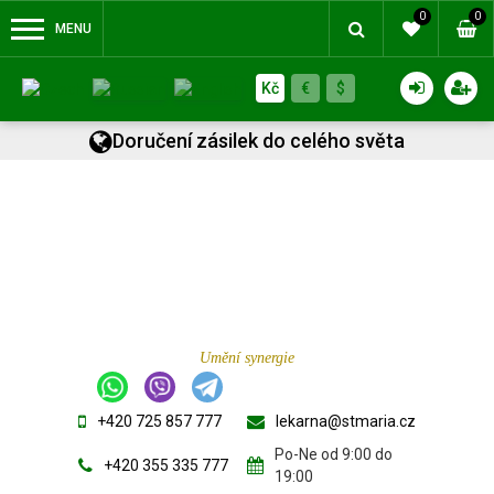
0
0
MENU
Kč
€
$
Doručení zásilek do celého světa
Umění synergie
+420 725 857 777
lekarna@stmaria.cz
Po-Ne od 9:00 do
+420 355 335 777
19:00