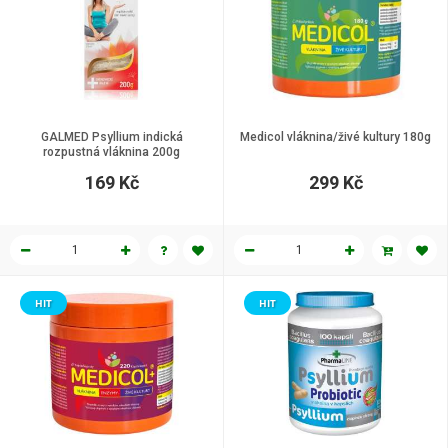
GALMED Psyllium indická
Medicol vláknina/živé kultury 180g
rozpustná vláknina 200g
169 Kč
299 Kč
HIT
HIT