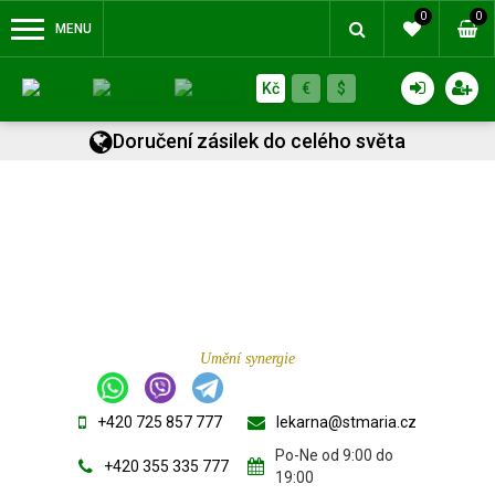
0
0
MENU
Kč
€
$
Doručení zásilek do celého světa
Umění synergie
+420 725 857 777
lekarna@stmaria.cz
Po-Ne od 9:00 do
+420 355 335 777
19:00