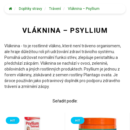
Doplňky stravy
Trávení
Vláknina – Psyllium
VLÁKNINA – PSYLLIUM
Vláknina - to je rostlinné vlákno, které není tráveno organismem,
ale hraje důležitou roli při udržování zdraví trávicího systému.
Pomáhá udržovat normální funkci střev, zlepšuje peristaltiku a
předchází zácpám. Vláknina se nachází v ovoci, zelenině,
obilovinách a jiných rostlinných produktech. Psyllium je jednou z
forem vlákniny, získávané z semen rostliny Plantago ovata. Je
široce používán jako potravinový doplněk pro podporu zdravého
trávení a zmírnění zácpy.
Seřadit podle:
HIT
HIT