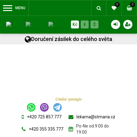
0
0
MENU
Kč
€
$
Doručení zásilek do celého světa
Umění synergie
+420 725 857 777
lekarna@stmaria.cz
Po-Ne od 9:00 do
+420 355 335 777
19:00