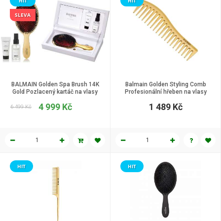
HIT
HIT
SLEVA
BALMAIN Golden Spa Brush 14K
Balmain Golden Styling Comb
Gold Pozlacený kartáč na vlasy
Profesionální hřeben na vlasy
4 999 Kč
1 489 Kč
6 499 Kč
HIT
HIT