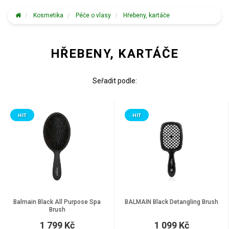
Kosmetika
Péče o vlasy
Hřebeny, kartáče
HŘEBENY, KARTÁČE
Seřadit podle:
HIT
HIT
Balmain Black All Purpose Spa
BALMAIN Black Detangling Brush
Brush
1 799 Kč
1 099 Kč