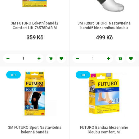
3M FUTURO Loketní bandáž
3M Futuro SPORT Nastavitelná
Comfort Lift 76578DAB M
bandáž hlezenníhou kloubu
359 Kč
499 Kč
HIT
HIT
3M FUTURO Sport Nastavitelná
FUTURO Bandáž hlezenního
kolenná bandáž
kloubu comfort, M