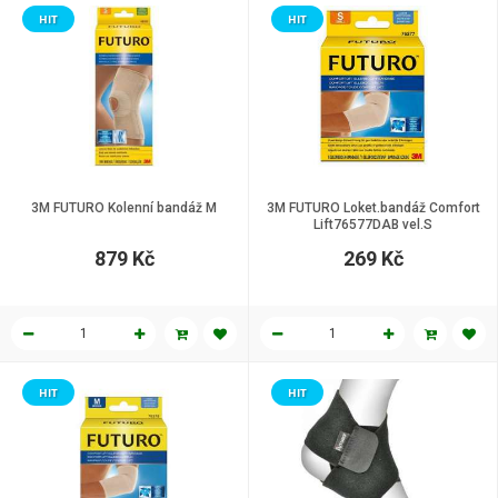
HIT
HIT
3M FUTURO Kolenní bandáž M
3M FUTURO Loket.bandáž Comfort
Lift76577DAB vel.S
879 Kč
269 Kč
HIT
HIT