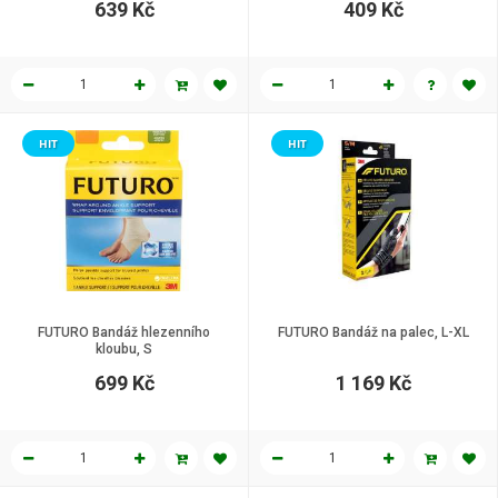
639 Kč
409 Kč
HIT
HIT
FUTURO Bandáž hlezenního
FUTURO Bandáž na palec, L-XL
kloubu, S
699 Kč
1 169 Kč