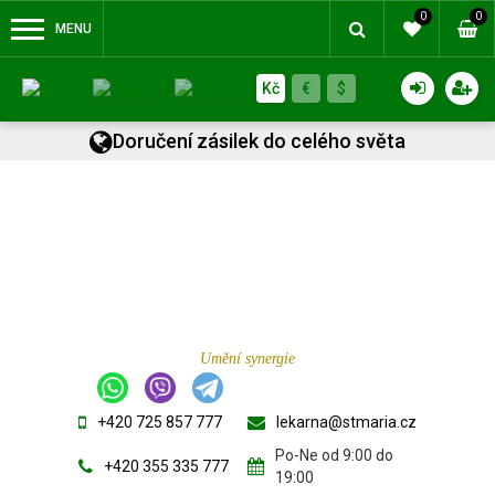
0
0
MENU
Kč
€
$
Doručení zásilek do celého světa
Umění synergie
+420 725 857 777
lekarna@stmaria.cz
Po-Ne od 9:00 do
+420 355 335 777
19:00