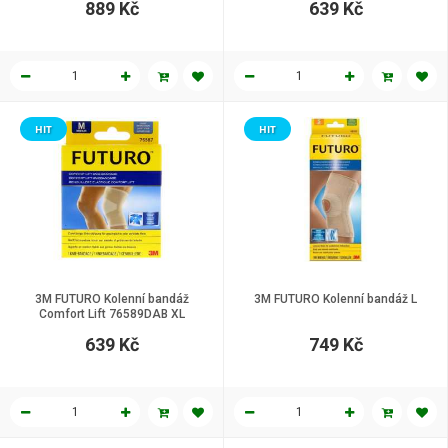
889 Kč
639 Kč
HIT
HIT
3M FUTURO Kolenní bandáž
3M FUTURO Kolenní bandáž L
Comfort Lift 76589DAB XL
639 Kč
749 Kč