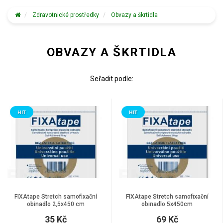
Zdravotnické prostředky
Obvazy a škrtidla
OBVAZY A ŠKRTIDLA
Seřadit podle:
HIT
HIT
FIXAtape Stretch samofixační
FIXAtape Stretch samofixační
obinadlo 2,5x450 cm
obinadlo 5x450cm
35 Kč
69 Kč