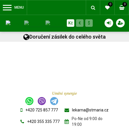
0
0
MENU
Kč
€
$
Doručení zásilek do celého světa
Umění synergie
+420 725 857 777
lekarna@stmaria.cz
Po-Ne od 9:00 do
+420 355 335 777
19:00