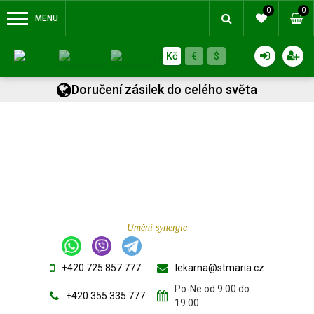
0
0
MENU
Kč
€
$
Doručení zásilek do celého světa
Umění synergie
+420 725 857 777
lekarna@stmaria.cz
Po-Ne od 9:00 do
+420 355 335 777
19:00