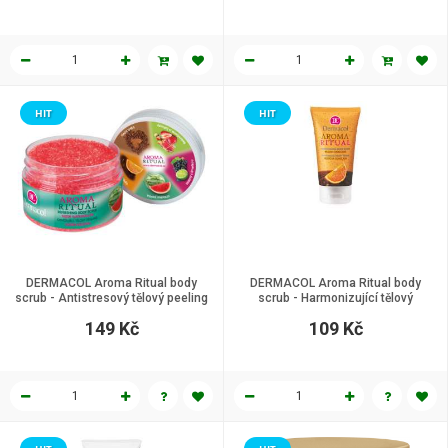
HIT
HIT
DERMACOL Aroma Ritual body
DERMACOL Aroma Ritual body
scrub - Antistresový tělový peeling
scrub - Harmonizující tělový
- Čerstvý meloun, 200 ml
peeling - belgická čokoláda, 150
149 Kč
109 Kč
ml