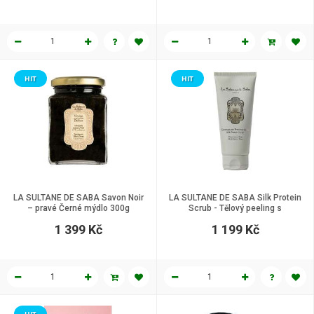
HIT
HIT
LA SULTANE DE SABA Savon Noir
LA SULTANE DE SABA Silk Protein
– pravé Černé mýdlo 300g
Scrub - Tělový peeling s
hedvábnými proteiny a vůni
1 399 Kč
1 199 Kč
pomerančových květů, 200 ml