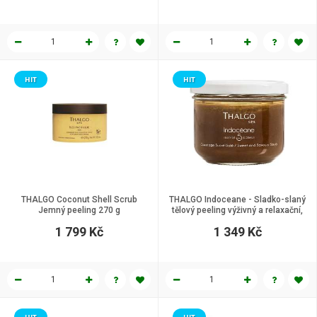
HIT
HIT
THALGO Coconut Shell Scrub
THALGO Indoceane - Sladko-slaný
Jemný peeling 270 g
tělový peeling výživný a relaxační,
250 g
1 799 Kč
1 349 Kč