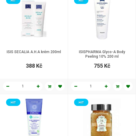
HIT
HIT
ISIS SECALIA A.H.A krém 200ml
ISISPHARMA Glyco-A Body
Peeling 10% 200 ml
388 Kč
755 Kč
HIT
HIT