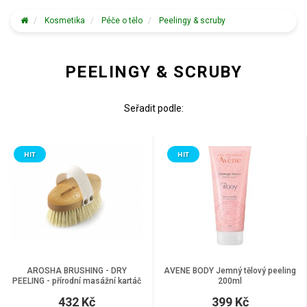
Kosmetika
Péče o tělo
Peelingy & scruby
PEELINGY & SCRUBY
Seřadit podle:
HIT
HIT
AROSHA BRUSHING - DRY
AVENE BODY Jemný tělový peeling
PEELING - přírodní masážní kartáč
200ml
432 Kč
399 Kč