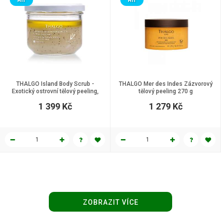
HIT
HIT
THALGO Island Body Scrub -
THALGO Mer des Indes Zázvorový
Exotický ostrovní tělový peeling,
tělový peeling 270 g
270 мл.
1 399 Kč
1 279 Kč
ZOBRAZIT VÍCE