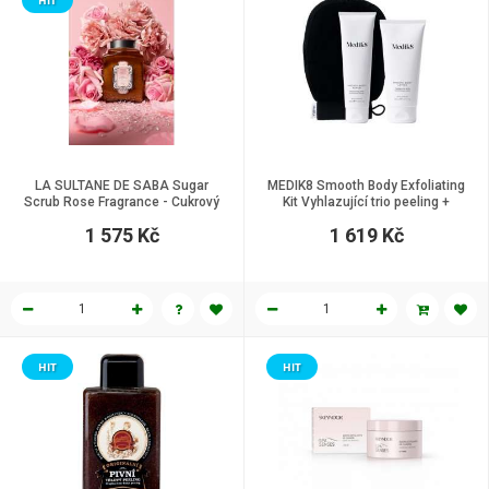
HIT
LA SULTANE DE SABA Sugar
MEDIK8 Smooth Body Exfoliating
Scrub Rose Fragrance - Cukrový
Kit Vyhlazující trio peeling +
peeling s něžnou vůní růže, 300 g
rukavice + mléko s AHA
1 575 Kč
1 619 Kč
kyselinami na suchou a drsnou
pokožku celého těla 150 ml + 200
ml
HIT
HIT