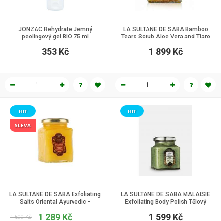
JONZAC Rehydrate Jemný
LA SULTANE DE SABA Bamboo
peelingový gel BIO 75 ml
Tears Scrub Aloe Vera and Tiare
Flowers Fragrance - Tělový peeling
353 Kč
1 899 Kč
z bambusových slz, 300 g
HIT
HIT
SLEVA
LA SULTANE DE SABA Exfoliating
LA SULTANE DE SABA MALAISIE
Salts Oriental Ayurvedic -
Exfoliating Body Polish Tělový
Exfoliační peeling, 300 g
peeling s Bio třtinovým cukrem
1 289 Kč
1 599 Kč
300 g
1 599 Kč