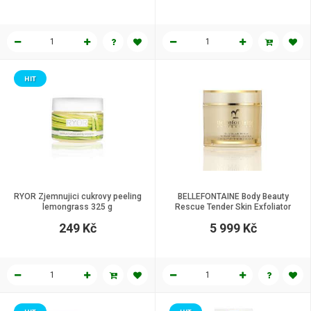
HIT
RYOR Zjemnujici cukrovy peeling
BELLEFONTAINE Body Beauty
lemongrass 325 g
Rescue Tender Skin Exfoliator
Exfoliační krém na tělo 200 ml
249 Kč
5 999 Kč