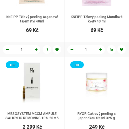
KNEIPP Tělový peeling Arganové
KNEIPP Tělový peeling Mandlové
tajemství 40ml
květy 40 ml
69 Kč
69 Kč
HIT
HIT
MESOSYSTEM MCCM AMPULE
RYOR Cukrový peeling s
SALICYLIC REMOVING 10% 20 x 5
japonskou třešní 325 g
ml
2 299 Kč
249 Kč