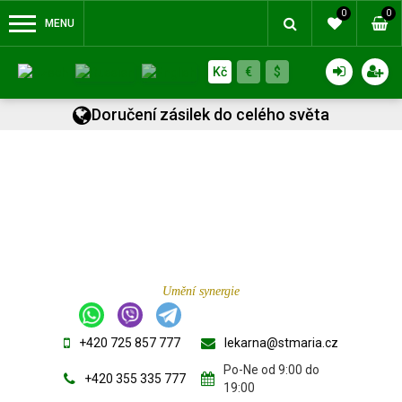
0
0
MENU
Kč
€
$
Doručení zásilek do celého světa
Umění synergie
+420 725 857 777
lekarna@stmaria.cz
Po-Ne od 9:00 do
+420 355 335 777
19:00