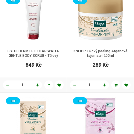
HIT
HIT
ESTHEDERM CELLULAR WATER
KNEIPP Tělový peeling Arganové
GENTLE BODY SCRUB - Tělový
tajemství 200ml
peeling s buněčnou vodou, 200 ml
849 Kč
289 Kč
HIT
HIT