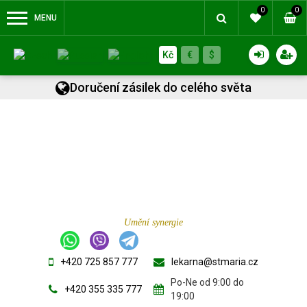
0
0
MENU
Kč
€
$
Doručení zásilek do celého světa
Umění synergie
+420 725 857 777
lekarna@stmaria.cz
Po-Ne od 9:00 do
+420 355 335 777
19:00