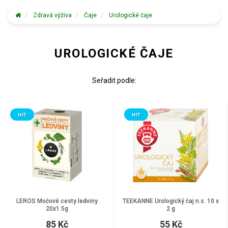
Zdravá výživa
Čaje
Urologické čaje
UROLOGICKÉ ČAJE
Seřadit podle:
HIT
HIT
LEROS Močové cesty ledviny
TEEKANNE Urologický čaj n.s. 10 x
20x1.5g
2 g
85 Kč
55 Kč