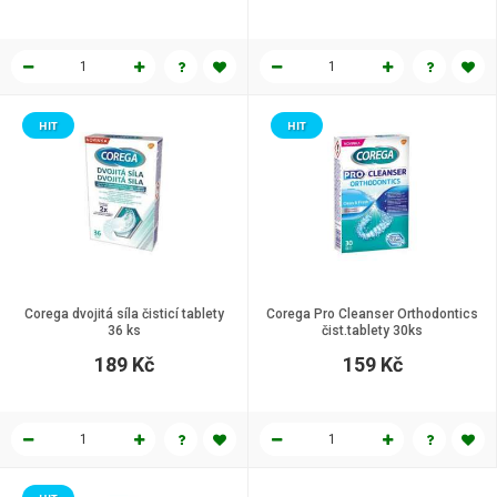
HIT
HIT
Corega dvojitá síla čisticí tablety
Corega Pro Cleanser Orthodontics
36 ks
čist.tablety 30ks
189 Kč
159 Kč