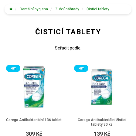
Dentální hygiena
Zubní náhrady
Čisticí tablety
ČISTICÍ TABLETY
Seřadit podle:
HIT
HIT
Corega Antibakteriální 136 tablet
Corega Antibakteriální čisticí
tablety 30 ks
309 Kč
139 Kč