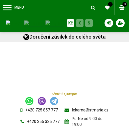
0
0
MENU
Kč
€
$
Doručení zásilek do celého světa
Umění synergie
+420 725 857 777
lekarna@stmaria.cz
Po-Ne od 9:00 do
+420 355 335 777
19:00