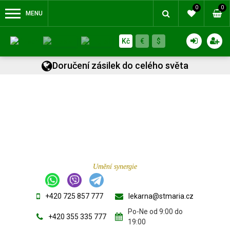
0
0
MENU
Kč
€
$
Doručení zásilek do celého světa
Umění synergie
+420 725 857 777
lekarna@stmaria.cz
Po-Ne od 9:00 do
+420 355 335 777
19:00