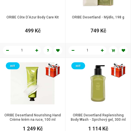
ORIBE Côte D’Azur Body Care Kit
ORIBE Desertland - Mýdlo, 198 g
499 Kč
749 Kč
HIT
HIT
ORIBE Desertland Nourishing Hand
ORIBE Desertland Replenishing
Crème krém na ruce, 100 ml
Body Wash - Sprchový gel, 300 ml
1 249 Kč
1 114 Kč