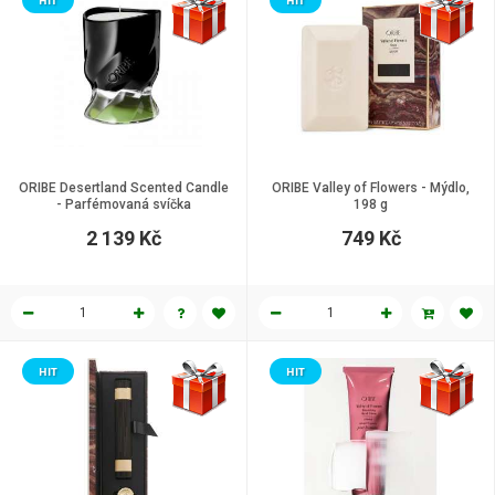
HIT
HIT
ORIBE Desertland Scented Candle
ORIBE Valley of Flowers - Mýdlo,
- Parfémovaná svíčka
198 g
2 139 Kč
749 Kč
HIT
HIT