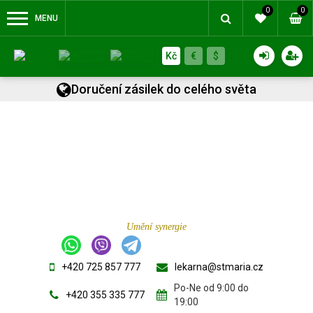
0
0
MENU
Kč
€
$
Doručení zásilek do celého světa
Umění synergie
+420 725 857 777
lekarna@stmaria.cz
Po-Ne od 9:00 do
+420 355 335 777
19:00