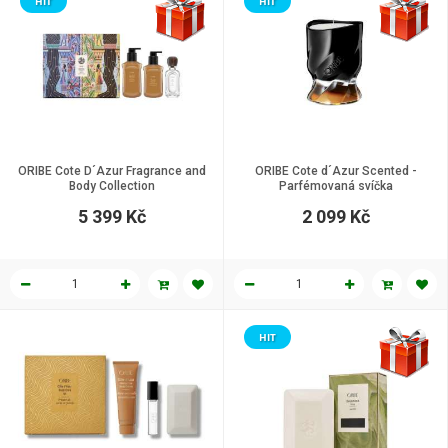
HIT
HIT
ORIBE Cote D´Azur Fragrance and
ORIBE Cote d´Azur Scented -
Body Collection
Parfémovaná svíčka
5 399 Kč
2 099 Kč
HIT