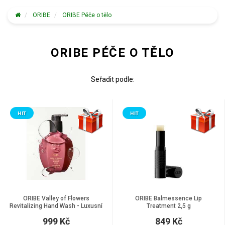
ORIBE
ORIBE Péče o tělo
ORIBE PÉČE O TĚLO
Seřadit podle:
HIT
HIT
ORIBE Valley of Flowers
ORIBE Balmessence Lip
Revitalizing Hand Wash - Luxusní
Treatment 2,5 g
přípravek na mytí rukou, 300 ml
999 Kč
849 Kč