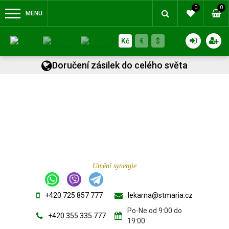
0
0
MENU
Kč
€
$
Doručení zásilek do celého světa
Umění synergie
+420 725 857 777
lekarna@stmaria.cz
Po-Ne od 9:00 do
+420 355 335 777
19:00