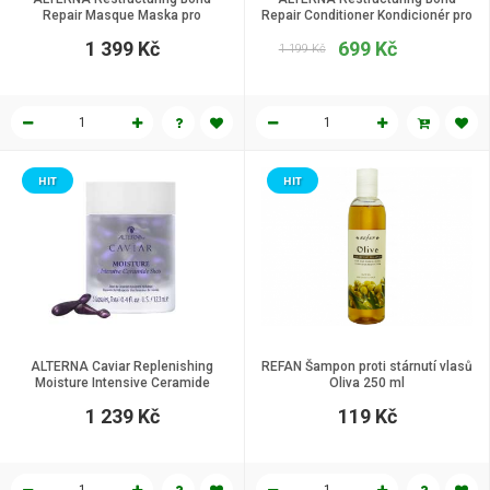
Repair Masque Maska pro
Repair Conditioner Kondicionér pro
poškozené vlasy 161 g
poškozené vlasy 250 ml
1 399 Kč
699 Kč
1 199 Kč
HIT
HIT
ALTERNA Caviar Replenishing
REFAN Šampon proti stárnutí vlasů
Moisture Intensive Ceramide
Oliva 250 ml
Shots Sérum na vlasy, 25 kapslí
1 239 Kč
119 Kč