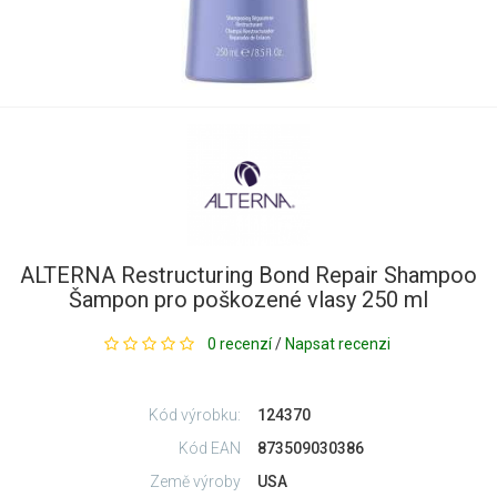
ALTERNA Restructuring Bond Repair Shampoo
Šampon pro poškozené vlasy 250 ml
0 recenzí
/
Napsat recenzi
Kód výrobku:
124370
Kód EAN
873509030386
Země výroby
USA