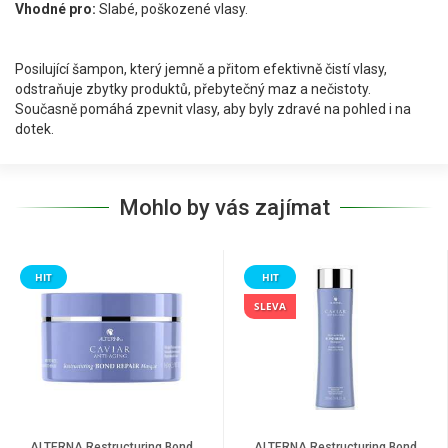
Vhodné pro:
Slabé, poškozené vlasy.
Posilující šampon, který jemně a přitom efektivně čistí vlasy,
odstraňuje zbytky produktů, přebytečný maz a nečistoty.
Současně pomáhá zpevnit vlasy, aby byly zdravé na pohled i na
dotek.
Mohlo by vás zajímat
HIT
HIT
SLEVA
ALTERNA Restructuring Bond
ALTERNA Restructuring Bond