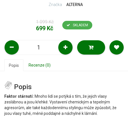
Značka
ALTERNA
1 099 Kč
SKLADEM
699 Kč
Recenze (0)
Popis
Popis
Faktor stárnutí:
Mnoho lidí se potýká s tím, že jejich vlasy
zeslábnou a jsou křehké. Vystavení chemickým a tepelným
agresorům, ale také každodennímu stylingu může způsobit, že
jsou vlasy tuhé, méně poddajné a náchylné k lámání.