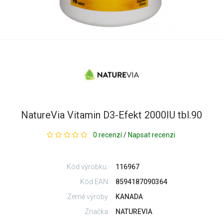
NatureVia Vitamin D3-Efekt 2000IU tbl.90
0 recenzí
/
Napsat recenzi
Kód výrobku:
116967
Kód EAN
8594187090364
Země výroby
KANADA
Značka
NATUREVIA