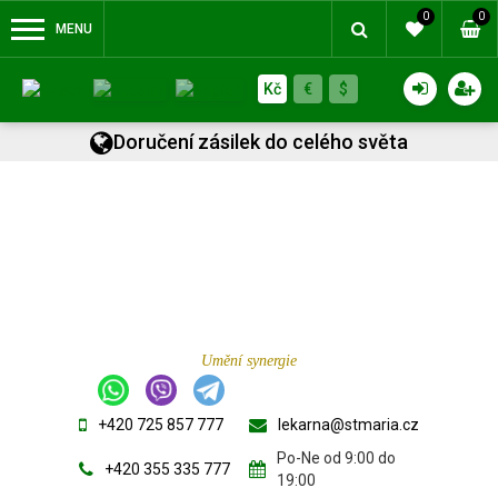
0
0
MENU
Kč
€
$
Doručení zásilek do celého světa
Umění synergie
+420 725 857 777
lekarna@stmaria.cz
Po-Ne od 9:00 do
+420 355 335 777
19:00