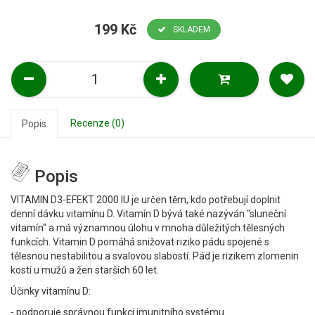
199 Kč
SKLADEM
Recenze (0)
Popis
Popis
VITAMIN D3-EFEKT 2000 IU je určen těm, kdo potřebují doplnit
denní dávku vitamínu D. Vitamín D bývá také nazýván "sluneční
vitamín" a má významnou úlohu v mnoha důležitých tělesných
funkcích. Vitamin D pomáhá snižovat riziko pádu spojené s
tělesnou nestabilitou a svalovou slabostí. Pád je rizikem zlomenin
kostí u mužů a žen starších 60 let.
Účinky vitamínu D:
- podporuje správnou funkci imunitního systému