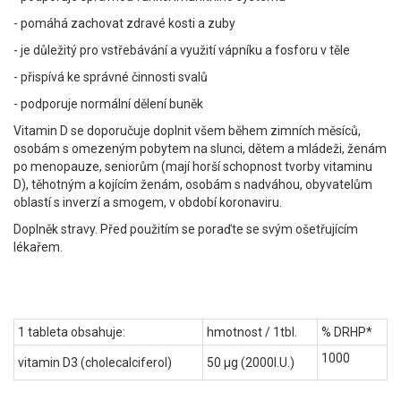
- pomáhá zachovat zdravé kosti a zuby
- je důležitý pro vstřebávání a využití vápníku a fosforu v těle
- přispívá ke správné činnosti svalů
- podporuje normální dělení buněk
Vitamin D se doporučuje doplnit všem během zimních měsíců,
osobám s omezeným pobytem na slunci, dětem a mládeži, ženám
po menopauze, seniorům (mají horší schopnost tvorby vitaminu
D), těhotným a kojícím ženám, osobám s nadváhou, obyvatelům
oblastí s inverzí a smogem, v období koronaviru.
Doplněk stravy. Před použitím se poraďte se svým ošetřujícím
lékařem.
1 tableta obsahuje:
hmotnost / 1tbl.
% DRHP*
1000
vitamin D3 (cholecalciferol)
50 μg (2000I.U.)