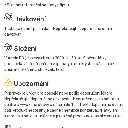
* % denní referenční hodnoty příjmu
Dávkování
1 tableta denně po snídani. Nepřekračujte doporučené denní
dávkování.
Složení
Vitamin D3 (cholecalciferol) 2000 IU - 50 μg. Složení: látky
protispékavé: fosforečnan vápenatý, mikrokrystalická celulóza,
stearát hořečnatý, cholecalciferol.
Upozornění
Přípravek je určen pro dospělé nebo podle doporučení lékaře.
Nepřekračujte doporučené dávkování. Není určeno jako náhrada
pestré a vyvážené stravy a dětem do 12 let. Skladujte mimo dosah
dětí. Produkt neobsahuje žádné chemické konzervační látky ani
syntetická barviva, mléčné a pšeničné produkty, kvasinky ani cukr.