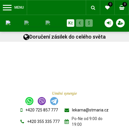
0
0
MENU
Kč
€
$
Doručení zásilek do celého světa
Umění synergie
+420 725 857 777
lekarna@stmaria.cz
Po-Ne od 9:00 do
+420 355 335 777
19:00