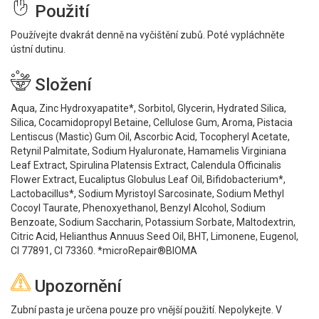
Použití
Používejte dvakrát denně na vyčištění zubů. Poté vypláchněte
ústní dutinu.
Složení
Aqua, Zinc Hydroxyapatite*, Sorbitol, Glycerin, Hydrated Silica,
Silica, Cocamidopropyl Betaine, Cellulose Gum, Aroma, Pistacia
Lentiscus (Mastic) Gum Oil, Ascorbic Acid, Tocopheryl Acetate,
Retynil Palmitate, Sodium Hyaluronate, Hamamelis Virginiana
Leaf Extract, Spirulina Platensis Extract, Calendula Officinalis
Flower Extract, Eucaliptus Globulus Leaf Oil, Bifidobacterium*,
Lactobacillus*, Sodium Myristoyl Sarcosinate, Sodium Methyl
Cocoyl Taurate, Phenoxyethanol, Benzyl Alcohol, Sodium
Benzoate, Sodium Saccharin, Potassium Sorbate, Maltodextrin,
Citric Acid, Helianthus Annuus Seed Oil, BHT, Limonene, Eugenol,
CI 77891, CI 73360. *microRepair®BIOMA
Upozornění
Zubní pasta je určena pouze pro vnější použití. Nepolykejte. V