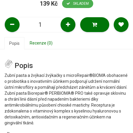
139 Kč
SKLADEM
Recenze (0)
Popis
Popis
Zubní pasta a žvýkací žvýkačky s microRepair®BIOMA obohacené
o probiotika s inovativním účinkem podporují udržení normální
ústní mikroflóry a pomáhají předcházet zánětům a krvácení dásní.
Zubní pasta Biorepair® PERIBIOMA® PRO také opravuje sklovinu
a chrání linii dásní před napadením bakteriemi díky
antimikrobiálnímu působení chioské mastichy. Receptura je
zdokonalena o vitaminový komplex s kyselinou hyaluronovou s
detoxikačním, antioxidačním a regeneračním účinkem na
gingivální tkáně.