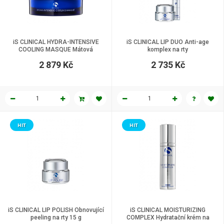
iS CLINICAL HYDRA-INTENSIVE
iS CLINICAL LIP DUO Anti-age
COOLING MASQUE Mátová
komplex na rty
regenerační maska 120 g
2 879 Kč
2 735 Kč
HIT
HIT
iS CLINICAL LIP POLISH Obnovující
iS CLINICAL MOISTURIZING
peeling na rty 15 g
COMPLEX Hydratační krém na