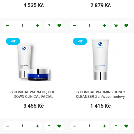
maska 120 g
4 535 Kč
2 879 Kč
HIT
HIT
iS CLINICAL WARM UP, COOL
iS CLINICAL WARMING HONEY
DOWN CLINICAL FACIAL
CLEANSER Zahřívací medový
čistící gel 120 ml
3 455 Kč
1 415 Kč