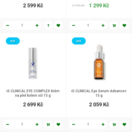
multifunkční krém 100 g
multifunkční krém 100 g
2 599 Kč
1 299 Kč
2 445 Kč
HIT
HIT
iS CLINICAL EYE COMPLEX Krém
iS CLINICAL Eye Serum Advance+
na pleť kolem očí 15 g
15 g
2 699 Kč
2 059 Kč