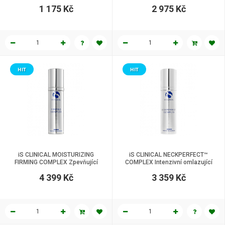
obličej 50 g
1 175 Kč
2 975 Kč
HIT
HIT
iS CLINICAL MOISTURIZING
iS CLINICAL NECKPERFECT™
FIRMING COMPLEX Zpevňující
COMPLEX Intenzivní omlazující
krém na obličej 50 g
krém na krk 50 g
4 399 Kč
3 359 Kč