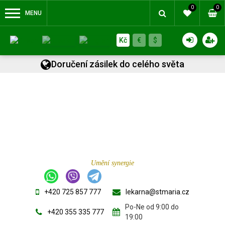
0
0
MENU
Kč
€
$
Doručení zásilek do celého světa
Umění synergie
+420 725 857 777
lekarna@stmaria.cz
Po-Ne od 9:00 do
+420 355 335 777
19:00