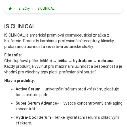
Značky
iS CLINICAL
iS CLINICAL
iS CLINICAL je americká prémiová cosmeceutická značka z
Kalifornie. Produkty kombinují profesionální receptury, klinicky
prokázanou účinnost a inovativní botanické složky.
Filozofie:
Čtyřstupňová péče:
čištění → léčba → hydratace → ochrana
.
Každý produkt je vyvinut pro maximální účinnost a bezpečnost a je
vhodný pro všechny typy pleti i profesionální použití.
Hlavní produkty:
Active Serum
– univerzální sérum proti vráskám, zlepšuje
tón a texturu pleti.
Super Serum Advance+
– vysoce koncentrovaný anti-aging
koncentrát.
Hydra-Cool Serum
– lehké hydratační sérum s chladivým
efektem.