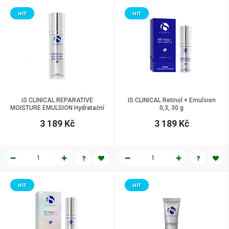
HIT
HIT
iS CLINICAL REPARATIVE
IS CLINICAL Retinol + Emulsion
MOISTURE EMULSION Hydratační
0,3, 30 g
emulze 50 g
3 189 Kč
3 189 Kč
HIT
HIT