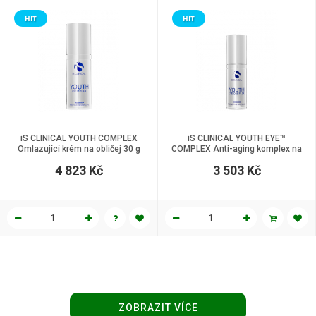
HIT
HIT
iS CLINICAL YOUTH COMPLEX
iS CLINICAL YOUTH EYE™
Omlazující krém na obličej 30 g
COMPLEX Anti-aging komplex na
pleť kolem očí 15 g
4 823 Kč
3 503 Kč
ZOBRAZIT VÍCE