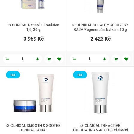
IS CLINICAL Retinol + Emulsion
iS CLINICAL SHEALD™ RECOVERY
1,0, 30 g
BALM Regenerační balzám 60 g
3 959 Kč
2 423 Kč
HIT
HIT
iS CLINICAL SMOOTH & SOOTHE
iS CLINICAL TRI-ACTIVE
CLINICAL FACIAL
EXFOLIATING MASQUE Exfoliační