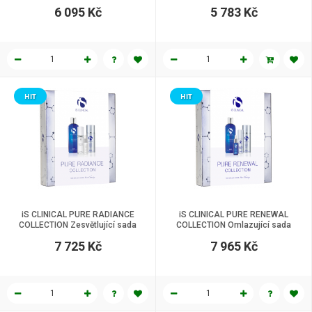
akné 4 přípravky
6 095 Kč
5 783 Kč
HIT
HIT
iS CLINICAL PURE RADIANCE
iS CLINICAL PURE RENEWAL
COLLECTION Zesvětlující sada
COLLECTION Omlazující sada
7 725 Kč
7 965 Kč