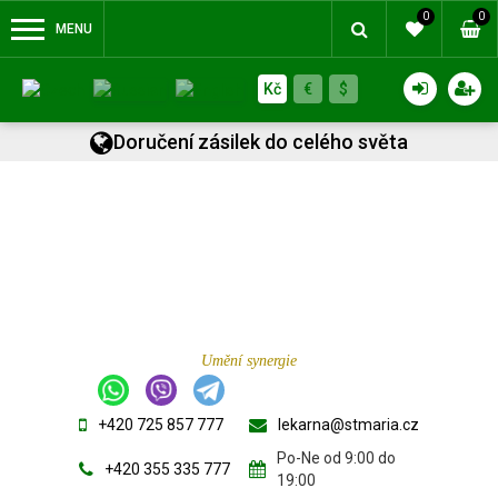
0
0
MENU
Kč
€
$
Doručení zásilek do celého světa
Umění synergie
+420 725 857 777
lekarna@stmaria.cz
Po-Ne od 9:00 do
+420 355 335 777
19:00