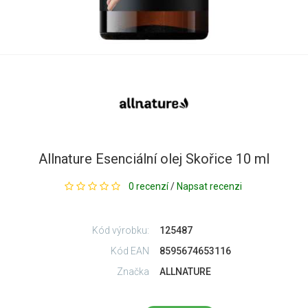
Allnature Esenciální olej Skořice 10 ml
0 recenzí
/
Napsat recenzi
Kód výrobku:
125487
Kód EAN
8595674653116
Značka
ALLNATURE