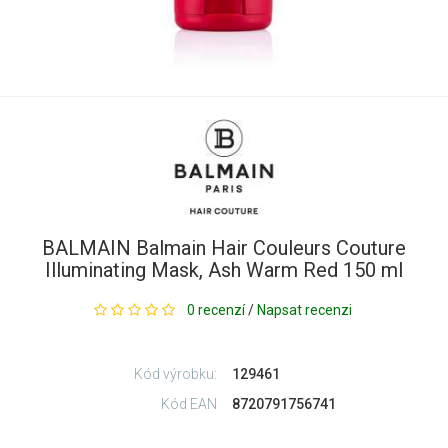
BALMAIN Balmain Hair Couleurs Couture
Illuminating Mask, Ash Warm Red 150 ml
0 recenzí
/
Napsat recenzi
Kód výrobku:
129461
Kód EAN
8720791756741