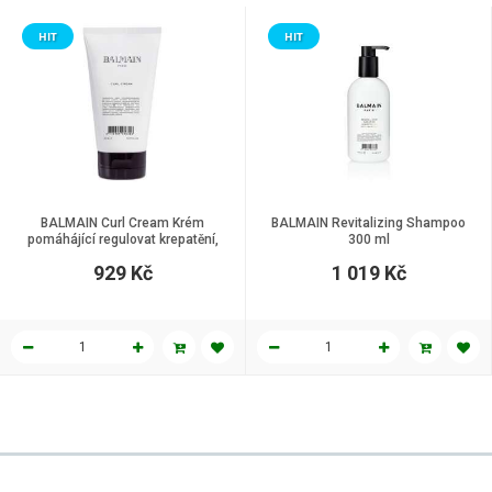
HIT
HIT
BALMAIN Curl Cream Krém
BALMAIN Revitalizing Shampoo
pomáhájící regulovat krepatění,
300 ml
150 ml
929 Kč
1 019 Kč