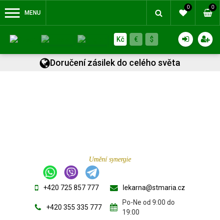
0
0
MENU
Kč
€
$
Doručení zásilek do celého světa
Umění synergie
+420 725 857 777
lekarna@stmaria.cz
Po-Ne od 9:00 do
+420 355 335 777
19:00