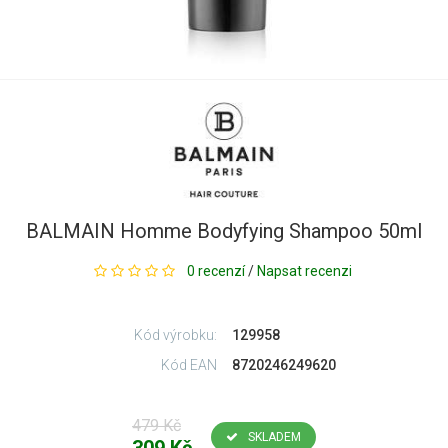
BALMAIN Homme Bodyfying Shampoo 50ml
0 recenzí
/
Napsat recenzi
Kód výrobku:
129958
Kód EAN
8720246249620
479 Kč
SKLADEM