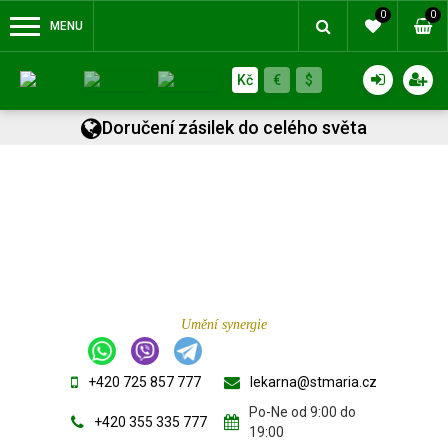
0
0
MENU
Kč
€
$
Doručení zásilek do celého světa
Umění synergie
+420 725 857 777
lekarna@stmaria.cz
Po-Ne od 9:00 do
+420 355 335 777
19:00