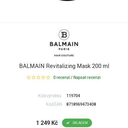
BALMAIN Revitalizing Mask 200 ml
0 recenzí
/
Napsat recenzi
Kód výrobku:
119704
Kód EAN
8718969473408
1 249 Kč
SKLADEM