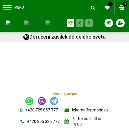
0
0
MENU
Kč
€
$
Doručení zásilek do celého světa
Umění synergie
+420 725 857 777
lekarna@stmaria.cz
Po-Ne od 9:00 do
+420 355 335 777
19:00