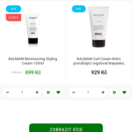
HIT
HIT
SLEVA
BALMAIN Moisturizing Styling
BALMAIN Curl Cream Krém
Cream 150ml
pomáhájící regulovat krepatění,
150 ml
699 Kč
929 Kč
949 Kč
ZOBRAZIT VÍCE