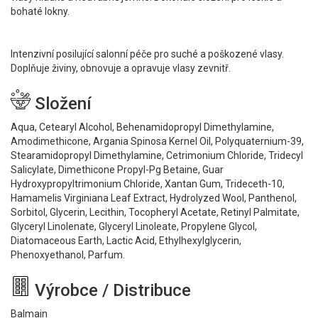
bohaté lokny.
Intenzivní posilující salonní péče pro suché a poškozené vlasy.
Doplňuje živiny, obnovuje a opravuje vlasy zevnitř.
Složení
Aqua, Cetearyl Alcohol, Behenamidopropyl Dimethylamine,
Amodimethicone, Argania Spinosa Kernel Oil, Polyquaternium-39,
Stearamidopropyl Dimethylamine, Cetrimonium Chloride, Tridecyl
Salicylate, Dimethicone Propyl-Pg Betaine, Guar
Hydroxypropyltrimonium Chloride, Xantan Gum, Trideceth-10,
Hamamelis Virginiana Leaf Extract, Hydrolyzed Wool, Panthenol,
Sorbitol, Glycerin, Lecithin, Tocopheryl Acetate, Retinyl Palmitate,
Glyceryl Linolenate, Glyceryl Linoleate, Propylene Glycol,
Diatomaceous Earth, Lactic Acid, Ethylhexylglycerin,
Phenoxyethanol, Parfum.
Výrobce / Distribuce
Balmain