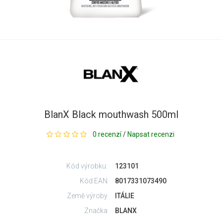
BlanX Black mouthwash 500ml
0 recenzí
/
Napsat recenzi
Kód výrobku:
123101
Kód EAN
8017331073490
Země výroby
ITÁLIE
Značka
BLANX