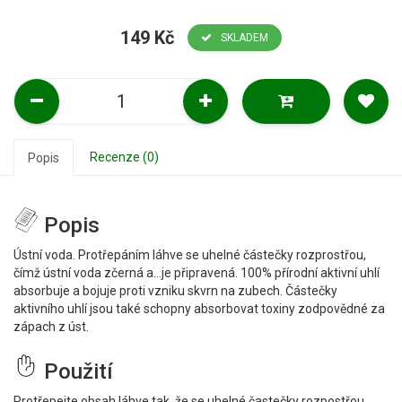
149 Kč
SKLADEM
Recenze (0)
Popis
Popis
Ústní voda
.
Protřepáním láhve se uhelné částečky rozprostřou,
čímž ústní voda zčerná a...je připravená
.
100% přírodní aktivní uhlí
absorbuje a bojuje proti vzniku skvrn na zubech. Částečky
aktivního uhlí jsou také schopny absorbovat toxiny zodpovědné za
zápach z úst
.
Použití
Protřepejte obsah láhve tak, že se uhelné častečky rozpostřou,