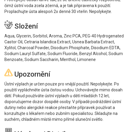
čimž ústní voda zcela zčerná, a je tak připravena k použití.
Proplachujte ústa alespoň 2x denně 30 vteřin. Nepolykejte.
Složení
Aqua, Glycerin, Sorbitol, Aroma, Zinc PCA, PEG-40 Hydrogenated
Castor Oil, Cetraria Islandica Extract, Usnea Barbata Extract,
Xylitol, Charcoal Powder, Disodium Phosphate, Disodium EDTA,
Sodium Lauryl Sulfate, Sodium Fluoride, Benzyl Alcohol, Sodium
Benzoate, Sodium Saccharin, Menthol, Limonene
Upozornění
Ústní výplach je určen pouze pro vnější použití. Nepolykejte. Po
použití vypláchněte ústa čistou vodou. Uchovávejte mimo dosah
dětí. Pokud používáte ústní výplach u dětí mladších 12 let,
doporučujeme dozor dospělé osoby. V případě podráždění ústní
dutiny nebo alergické reakce přestaňte přípravek používat a
konzultujte s lékařem nebo zubním specialistou. Skladujte na
suchém, chladném místě mimo přímé sluneční světlo.