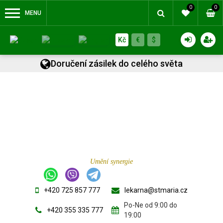
0
0
MENU
Kč
€
$
Doručení zásilek do celého světa
Umění synergie
+420 725 857 777
lekarna@stmaria.cz
Po-Ne od 9:00 do
+420 355 335 777
19:00