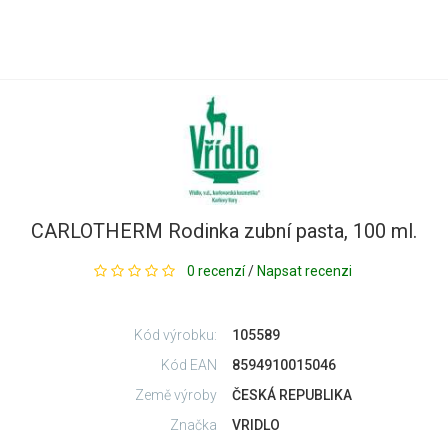
CARLOTHERM Rodinka zubní pasta, 100 ml.
0 recenzí
/
Napsat recenzi
Kód výrobku:
105589
Kód EAN
8594910015046
Země výroby
ČESKÁ REPUBLIKA
Značka
VRIDLO