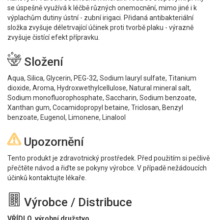
se úspešně využívá k léčbě různých onemocnění, mimo jiné i k
výplachům dutiny ústní - zubní irigaci. Přidaná antibakteriální
složka zvyšuje déletrvající účinek proti tvorbě plaku - výrazně
zvyšuje čistící efekt přípravku.
Složení
Aqua, Silica, Glycerin, PEG-32, Sodium lauryl sulfate, Titanium
dioxide, Aroma, Hydroxwethylcellulose, Natural mineral salt,
Sodium monofluorophosphate, Saccharin, Sodium benzoate,
Xanthan gum, Cocamidopropyl betaine, Triclosan, Benzyl
benzoate, Eugenol, Limonene, Linalool
Upozornění
Tento produkt je zdravotnický prostředek. Před použitím si pečlivě
přečtěte návod a řiďte se pokyny výrobce. V případě nežádoucích
účinků kontaktujte lékaře.
Výrobce / Distribuce
VŘÍDLO, výrobní družstvo