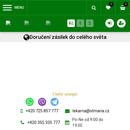
0
0
MENU
Kč
€
$
Doručení zásilek do celého světa
Umění synergie
+420 725 857 777
lekarna@stmaria.cz
Po-Ne od 9:00 do
+420 355 335 777
19:00