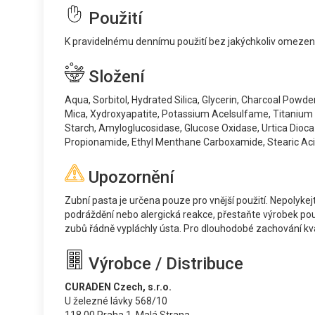
Použití
K pravidelnému dennímu použití bez jakýchkoliv omezení
Složení
Aqua, Sorbitol, Hydrated Silica, Glycerin, Charcoal Po
Mica, Xydroxyapatite, Potassium Acelsulfame, Titanium D
Starch, Amyloglucosidase, Glucose Oxidase, Urtica Dioca
Propionamide, Ethyl Menthane Carboxamide, Stearic Acid
Upozornění
Zubní pasta je určena pouze pro vnější použití. Nepolyke
podráždění nebo alergická reakce, přestaňte výrobek použí
zubů řádně vypláchly ústa. Pro dlouhodobé zachování kv
Výrobce / Distribuce
CURADEN Czech, s.r.o.
U železné lávky 568/10