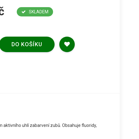
č
SKLADEM
DO KOŠÍKU
m aktivního uhlí zabarvení zubů. Obsahuje fluoridy,