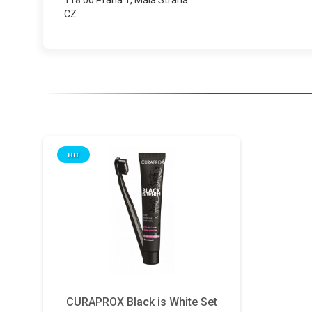
118 00 Praha 1, Malá Strana
CZ
HIT
CURAPROX Black is White Set