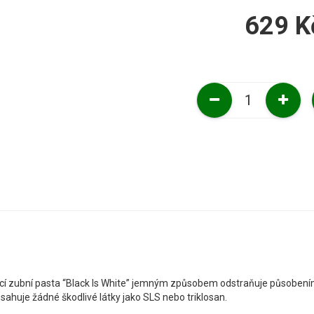
629 K
ělicí zubní pasta “Black Is White” jemným způsobem odstraňuje působení
huje žádné škodlivé látky jako SLS nebo triklosan.