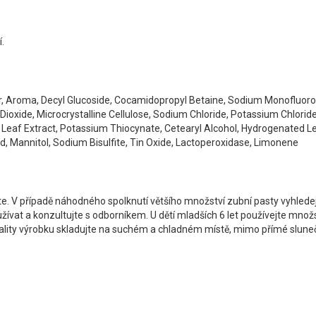
.
wder, Aroma, Decyl Glucoside, Cocamidopropyl Betaine, Sodium Monofluo
ioxide, Microcrystalline Cellulose, Sodium Chloride, Potassium Chlorid
 Leaf Extract, Potassium Thiocynate, Cetearyl Alcohol, Hydrogenated Lec
, Mannitol, Sodium Bisulfite, Tin Oxide, Lactoperoxidase, Limonene
jte. V případě náhodného spolknutí většího množství zubní pasty vyhlede
vat a konzultujte s odborníkem. U dětí mladších 6 let používejte množství
ality výrobku skladujte na suchém a chladném místě, mimo přímé sluneč