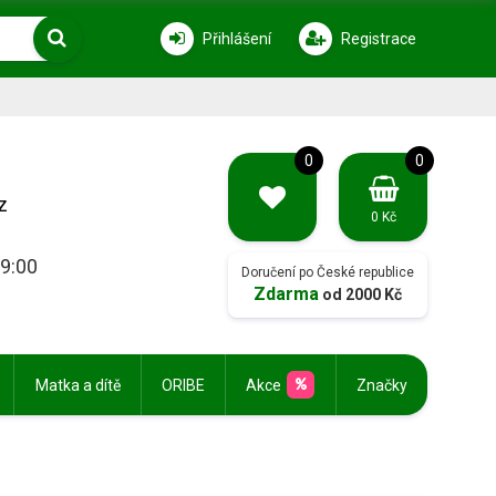
Přihlášení
Registrace
0
0
z
0 Kč
19:00
Doručení po České republice
Zdarma
od 2000 Kč
Matka a dítě
ORIBE
Akce
Značky