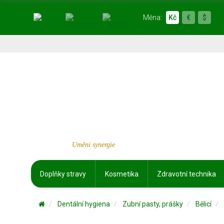
Měna:
Kč
€
$
Umění synergie
Doplňky stravy
Kosmetika
Zdravotní technika
Dentální hygiena
Zubní pasty, prášky
Bělicí