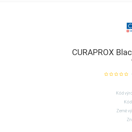
CURAPROX Black 
Kód výr
Kód
Země vý
Zn