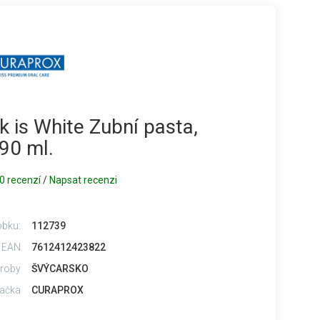
is White Zubní pasta,
90 ml.
0 recenzí
/
Napsat recenzi
obku:
112739
 EAN
7612412423822
roby
ŠVÝCARSKO
ačka
CURAPROX