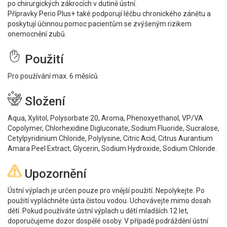
po chirurgických zákrocích v dutině ústní.
Přípravky Perio Plus+ také podporují léčbu chronického zánětu a
poskytují účinnou pomoc pacientům se zvýšeným rizikem
onemocnění zubů.
Použití
Pro používání max. 6 měsíců.
Složení
Aqua, Xylitol, Polysorbate 20, Aroma, Phenoxyethanol, VP/VA
Copolymer, Chlorhexidine Digluconate, Sodium Fluoride, Sucralose,
Cetylpyridinium Chloride, Polylysine, Citric Acid, Citrus Aurantium
Amara Peel Extract, Glycerin, Sodium Hydroxide, Sodium Chloride.
Upozornění
Ústní výplach je určen pouze pro vnější použití. Nepolykejte. Po
použití vypláchněte ústa čistou vodou. Uchovávejte mimo dosah
dětí. Pokud používáte ústní výplach u dětí mladších 12 let,
doporučujeme dozor dospělé osoby. V případě podráždění ústní