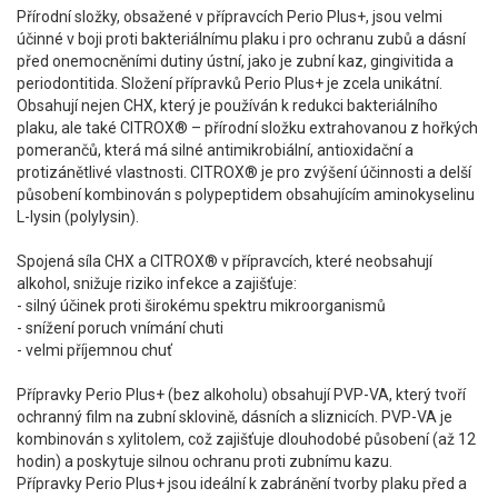
Přírodní složky, obsažené v přípravcích Perio Plus+, jsou velmi
účinné v boji proti bakteriálnímu plaku i pro ochranu zubů a dásní
před onemocněními dutiny ústní, jako je zubní kaz, gingivitida a
periodontitida. Složení přípravků Perio Plus+ je zcela unikátní.
Obsahují nejen CHX, který je používán k redukci bakteriálního
plaku, ale také CITROX® – přírodní složku extrahovanou z hořkých
pomerančů, která má silné antimikrobiální, antioxidační a
protizánětlivé vlastnosti. CITROX® je pro zvýšení účinnosti a delší
působení kombinován s polypeptidem obsahujícím aminokyselinu
L-lysin (polylysin).
Spojená síla CHX a CITROX® v přípravcích, které neobsahují
alkohol, snižuje riziko infekce a zajišťuje:
- silný účinek proti širokému spektru mikroorganismů
- snížení poruch vnímání chuti
- velmi příjemnou chuť
Přípravky Perio Plus+ (bez alkoholu) obsahují PVP-VA, který tvoří
ochranný film na zubní sklovině, dásních a sliznicích. PVP-VA je
kombinován s xylitolem, což zajišťuje dlouhodobé působení (až 12
hodin) a poskytuje silnou ochranu proti zubnímu kazu.
Přípravky Perio Plus+ jsou ideální k zabránění tvorby plaku před a