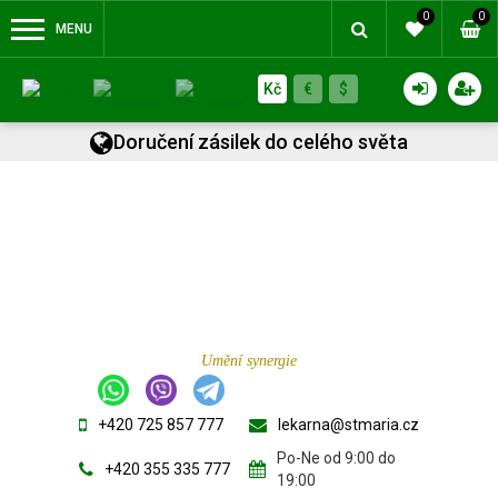
0
0
MENU
Kč
€
$
Doručení zásilek do celého světa
Umění synergie
+420 725 857 777
lekarna@stmaria.cz
Po-Ne od 9:00 do
+420 355 335 777
19:00