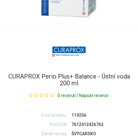
CURAPROX Perio Plus+ Balance - Ústní voda
200 ml
0 recenzí
/
Napsat recenzi
Kód výrobku:
119256
Kód EAN
7612412426762
Země výroby
ŠVÝCARSKO