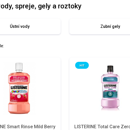
ody, spreje, gely a roztoky
Ústní vody
Zubní gely
le:
HIT
NE Smart Rinse Mild Berry
LISTERINE Total Care Zero