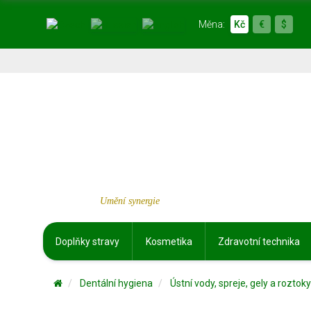
Měna:
Kč
€
$
Umění synergie
Doplňky stravy
Kosmetika
Zdravotní technika
Dentální hygiena
Ústní vody, spreje, gely a roztoky