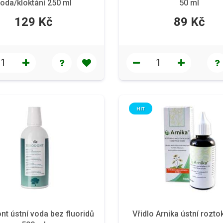
oda/kloktání 250 ml
50 ml
129 Kč
89 Kč
HIT
t ústní voda bez fluoridů
Vřidlo Arnika ústní rozto