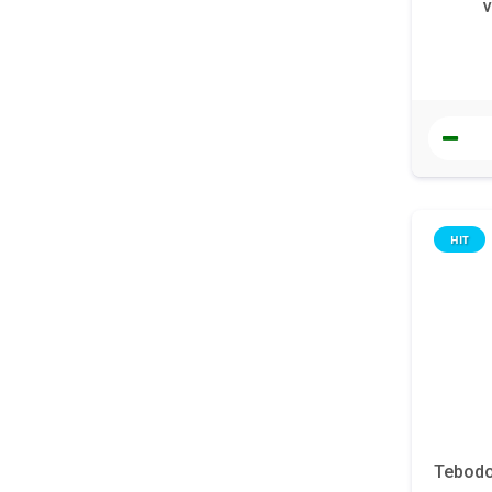
v
HIT
Tebodon