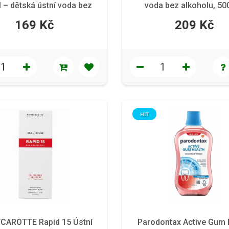
l – dětská ústní voda bez
voda bez alkoholu, 500
alkoholu a cukru
169 Kč
209 Kč
HIT
AROTTE Rapid 15 Ústní
Parodontax Active Gum 