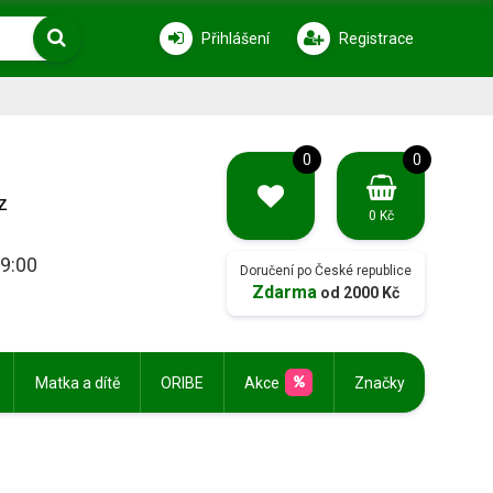
Přihlášení
Registrace
0
0
z
0 Kč
19:00
Doručení po České republice
Zdarma
od 2000 Kč
Matka a dítě
ORIBE
Akce
Značky