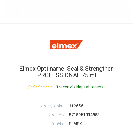
Elmex Opti-namel Seal & Strengthen
PROFESSIONAL 75 ml
0 recenzí
/
Napsat recenzi
Kód výrobku:
112656
Kód EAN
8718951034983
Značka
ELMEX