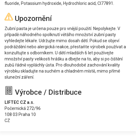
fluoride, Potassium hydroxide, Hydrochloric acid, CI77891.
Upozornění
Zubní pasta je určena pouze pro vnější použití. Nepolykejte. V
případě náhodného spolknutí většího množství zubní pasty
vyhledejte lékaře. Udržujte mimo dosah dětí. Pokud se objeví
podráždění nebo alergická reakce, přestaňte výrobek používat a
konzultujte s odborníkem. U dětí mladších 6 let používejte
množství pasty velikosti hrášku a dbejte na to, aby si po čištění
zubů řádně vypláchly ústa. Pro dlouhodobé zachování kvality
výrobku skladujte na suchém a chladném místě, mimo přímé
sluneční záření.
Výrobce / Distribuce
LIFTEC CZ a.s.
Počernická 272/96
108 03 Praha 10
CZ