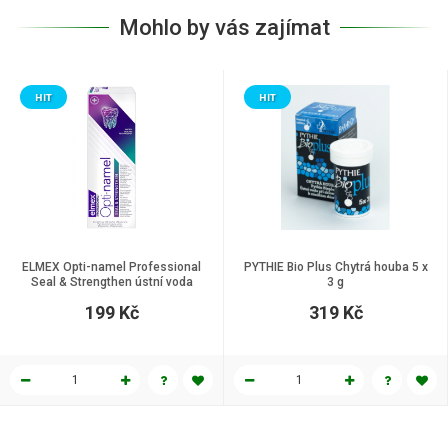
Mohlo by vás zajímat
HIT
HIT
ELMEX Opti-namel Professional
PYTHIE Bio Plus Chytrá houba 5 x
Seal & Strengthen ústní voda
3 g
400ml
199 Kč
319 Kč