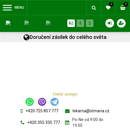
0
0
MENU
Kč
€
$
Doručení zásilek do celého světa
Umění synergie
+420 725 857 777
lekarna@stmaria.cz
Po-Ne od 9:00 do
+420 355 335 777
19:00