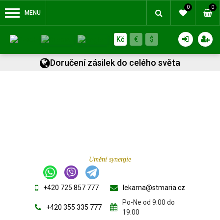
0
0
MENU
Kč
€
$
Doručení zásilek do celého světa
Umění synergie
+420 725 857 777
lekarna@stmaria.cz
Po-Ne od 9:00 do
+420 355 335 777
19:00