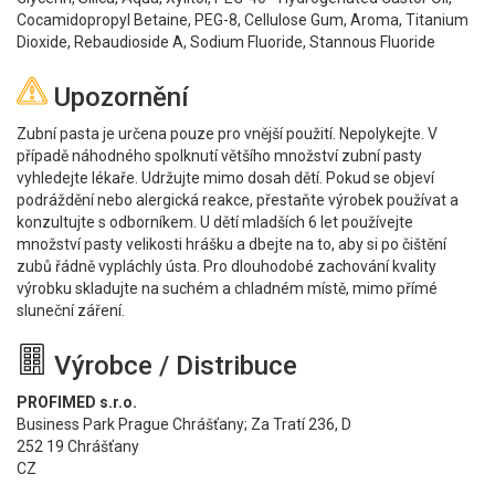
Cocamidopropyl Betaine, PEG-8, Cellulose Gum, Aroma, Titanium
Dioxide, Rebaudioside A, Sodium Fluoride, Stannous Fluoride
Upozornění
Zubní pasta je určena pouze pro vnější použití. Nepolykejte. V
případě náhodného spolknutí většího množství zubní pasty
vyhledejte lékaře. Udržujte mimo dosah dětí. Pokud se objeví
podráždění nebo alergická reakce, přestaňte výrobek používat a
konzultujte s odborníkem. U dětí mladších 6 let používejte
množství pasty velikosti hrášku a dbejte na to, aby si po čištění
zubů řádně vypláchly ústa. Pro dlouhodobé zachování kvality
výrobku skladujte na suchém a chladném místě, mimo přímé
sluneční záření.
Výrobce / Distribuce
PROFIMED s.r.o.
Business Park Prague Chrášťany; Za Tratí 236, D
252 19 Chrášťany
CZ