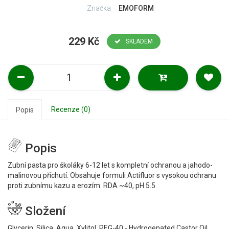
Značka
EMOFORM
229 Kč
SKLADEM
Recenze (0)
Popis
Popis
Zubní pasta pro školáky 6-12 let s kompletní ochranou a jahodo-
malinovou příchutí. Obsahuje formuli Actifluor s vysokou ochranu
proti zubnímu kazu a erozím. RDA ~40, pH 5.5.
Složení
Glycerin, Silica, Aqua, Xylitol, PEG-40 - Hydrogenated Castor Oil,