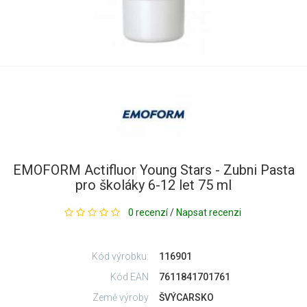
EMOFORM Actifluor Young Stars - Zubni Pasta
pro školáky 6-12 let 75 ml
0 recenzí
/
Napsat recenzi
Kód výrobku:
116901
Kód EAN
7611841701761
Země výroby
ŠVÝCARSKO