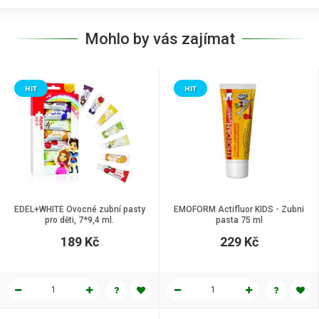
Mohlo by vás zajímat
HIT
HIT
EDEL+WHITE Ovocné zubní pasty
EMOFORM Actifluor KIDS - Zubni
pro děti, 7*9,4 ml.
pasta 75 ml
189 Kč
229 Kč